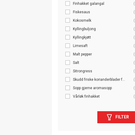
Finhakket galangal
(
Fiskesaus
(
Kokosmelk
(
Kyllingbuljong
(
Kyllingkjøtt
(
Limesaft
(
Malt pepper
(
Salt
(
Sitrongress
(
Skudd friske korianderblader f...
(
Sopp gjerne aromasopp
(
Vårløk finhakket
(
FILTER