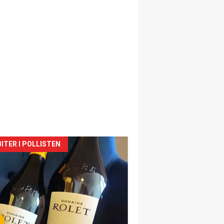
siden
ITER I POLLISTEN
urat