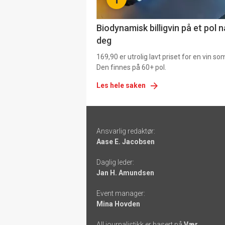
4
Biodynamisk billigvin på et pol 
deg
169,90 er utrolig lavt priset for en vin s
Den finnes på 60+ pol.
Les hele saken
Footer
Ansvarlig redaktør:
-
Aase E. Jacobsen
links
Daglig leder:
Jan H. Amundsen
Event manager:
Mina Hovden
All journalistikk er basert på
Vær