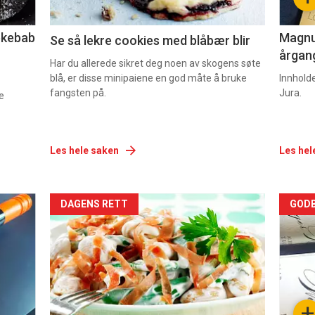
2
3
lekebab
Magnum
Se så lekre cookies med blåbær blir
årgang
Har du allerede sikret deg noen av skogens søte
blå, er disse minipaiene en god måte å bruke
Innhold
fangsten på.
Jura.
e
Les hele saken
Les hel
Forsiden
For
DAGENS RETT
GODB
akkurat
akk
nå
nå
-
-
+