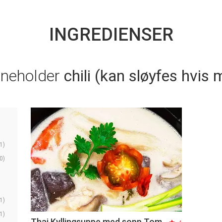
INGREDIENSER
nneholder
chili (kan sløyfes hvis 
1)
0)
1)
1)
Thai Kyllingsuppe med sopp Tom