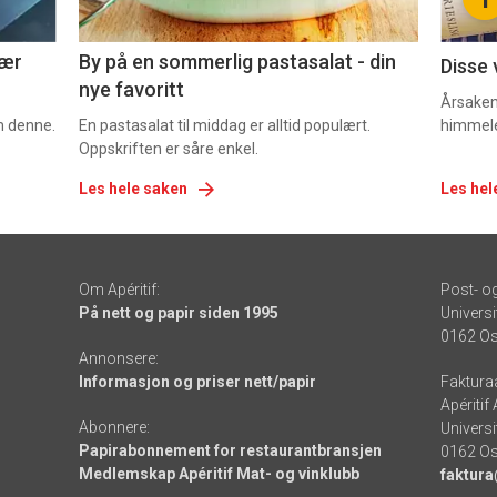
5
6
nær
By på en sommerlig pastasalat - din
Disse 
nye favoritt
Årsaken 
om denne.
En pastasalat til middag er alltid populært.
himmel
Oppskriften er såre enkel.
Les hele saken
Les hel
Om Apéritif:
Post- o
På nett og papir siden 1995
Universi
0162 Os
Annonsere:
Informasjon og priser nett/papir
Faktura
Apéritif
Abonnere:
Universi
Papirabonnement for restaurantbransjen
0162 Os
Medlemskap Apéritif Mat- og vinklubb
faktura