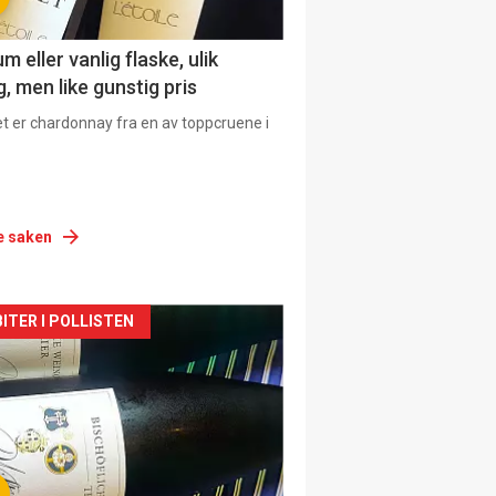
 eller vanlig flaske, ulik
, men like gunstig pris
et er chardonnay fra en av toppcruene i
e saken
siden
ITER I POLLISTEN
urat