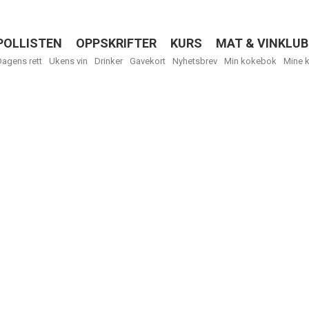
POLLISTEN
OPPSKRIFTER
KURS
MAT & VINKLUB
Menu
Dagens rett
Ukens vin
Drinker
Gavekort
Nyhetsbrev
Min kokebok
Mine 