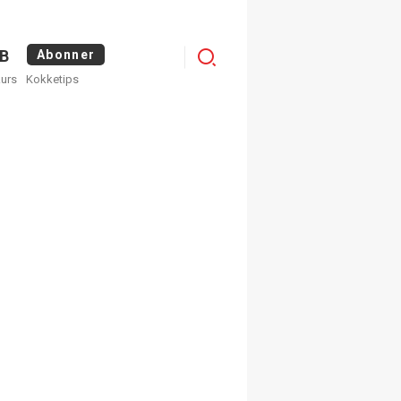
Logg
B
Abonner
kurs
Kokketips
inn