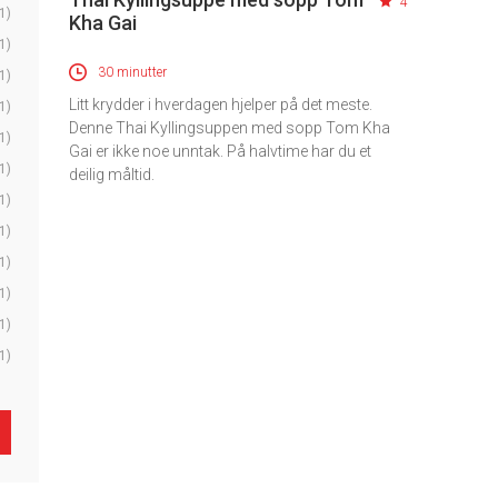
4
1)
Kha Gai
1)
30 minutter
1)
Litt krydder i hverdagen hjelper på det meste.
1)
Denne Thai Kyllingsuppen med sopp Tom Kha
1)
Gai er ikke noe unntak. På halvtime har du et
1)
deilig måltid.
1)
1)
1)
1)
1)
1)