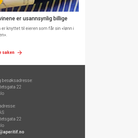
vinene er usannsynlig billige
er knyttet til eieren som får sin «lønn i
en».
e saken
g besøksadresse:
tetsgata 22
lo
adresse:
 AS
tetsgata 22
lo
@aperitif.no