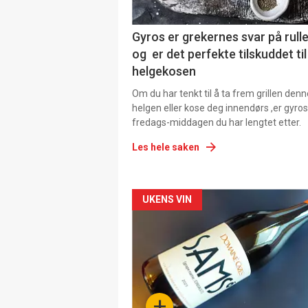
Gyros er grekernes svar på rul
og er det perfekte tilskuddet til
helgekosen
Om du har tenkt til å ta frem grillen denn
helgen eller kose deg innendørs ,er gyros
fredags-middagen du har lengtet etter.
Les hele saken
Forsiden
UKENS VIN
akkurat
nå
-
+