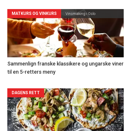
Forsiden
MATKURS OG VINKURS
Vinsmaking i Oslo
akkurat
nå
-
5
Sammenlign franske klassikere og ungarske viner
til en 5-retters meny
Forsiden
DAGENS RETT
akkurat
nå