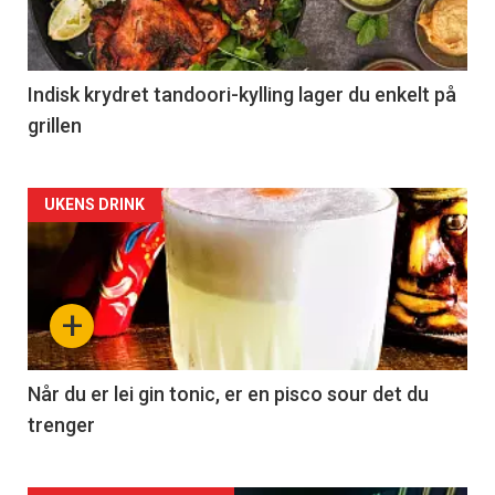
Indisk krydret tandoori-kylling lager du enkelt på
grillen
Forsiden
UKENS DRINK
akkurat
nå
+
-
2
Når du er lei gin tonic, er en pisco sour det du
trenger