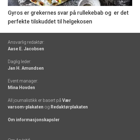
-
6
Gyros er grekernes svar på rullekebab og er det
perfekte tilskuddet til helgekosen
Footer
Ansvarlig redaktør:
Aase E. Jacobsen
-
Daglig leder:
links
Jan H. Amundsen
Event manager:
Mina Hovden
All journalistikk er basert på
Vær
varsom-plakaten
og
Redaktørplakaten
Om informasjonskapsler