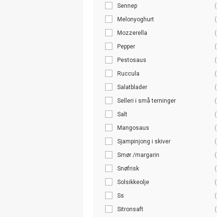
Sennep
(
Melonyoghurt
(
Mozzerella
(
Pepper
(
Pestosaus
(
Ruccula
(
Salatblader
(
Selleri i små terninger
(
Salt
(
Mangosaus
(
Sjampinjong i skiver
(
Smør /margarin
(
Snøfrisk
(
Solsikkeolje
(
Ss
(
Sitronsaft
(