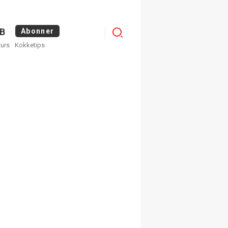
Logg
B
Abonner
kurs
Kokketips
inn