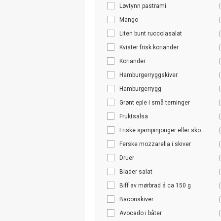
Løvtynn pastrami
(
Mango
(
Liten bunt ruccolasalat
(
Kvister frisk koriander
(
Koriander
(
Hamburgerryggskiver
(
Hamburgerrygg
(
Grønt eple i små terninger
(
Fruktsalsa
(
Friske sjampinjonger eller sko...
(
Ferske mozzarella i skiver
(
Druer
(
Blader salat
(
Biff av mørbrad á ca 150 g
(
Baconskiver
(
Avocado i båter
(