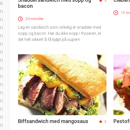
5
2)
bacon
1)
15 mi
20 minutter
1)
Lag en sandwich som virkelig er snadder med
1)
sopp og bacon. Har du ikke sopp i fryseren, er
1)
det helt sikkert å få kjøpt på supern.
1)
1)
1)
1)
1)
1)
1)
1)
1)
1)
Biffsandwich med mangosaus
Pestof
5
1)