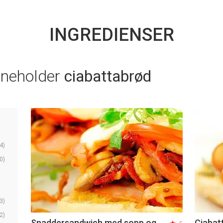
INGREDIENSER
nneholder
ciabattabrød
4)
0)
3)
2)
Snaddersandwich med sopp og
Ciabat