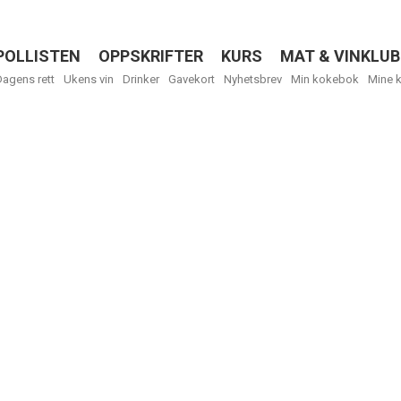
POLLISTEN
OPPSKRIFTER
KURS
MAT & VINKLUB
Menu
Dagens rett
Ukens vin
Drinker
Gavekort
Nyhetsbrev
Min kokebok
Mine 