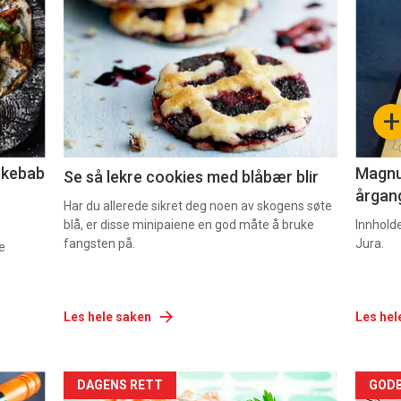
akkurat
akk
nå
nå
-
-
+
2
3
lekebab
Magnum
Se så lekre cookies med blåbær blir
årgang
Har du allerede sikret deg noen av skogens søte
blå, er disse minipaiene en god måte å bruke
Innhold
fangsten på.
Jura.
e
Les hele saken
Les hel
Forsiden
For
DAGENS RETT
GODB