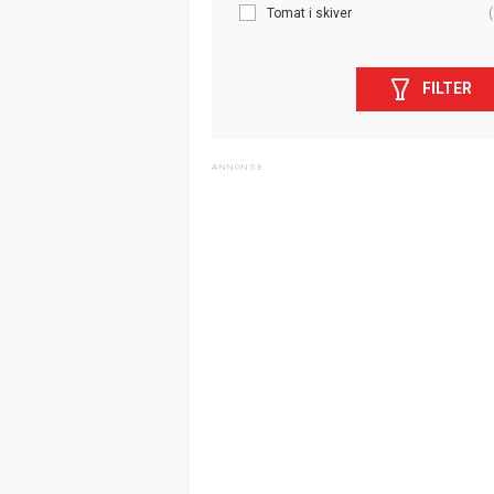
Tomat i skiver
(
FILTER