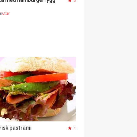
5
nutter
risk pastrami
4