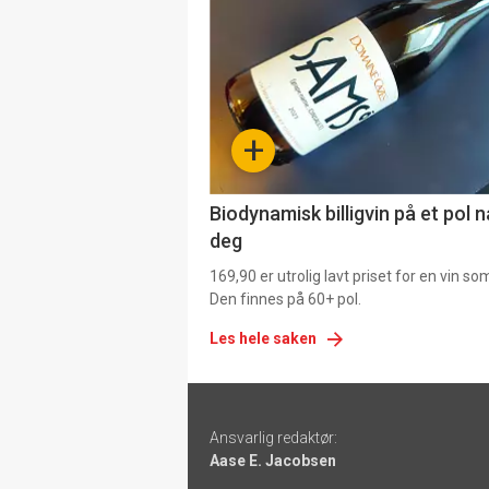
akkurat
nå
-
+
4
Biodynamisk billigvin på et pol 
deg
169,90 er utrolig lavt priset for en vin s
Den finnes på 60+ pol.
Les hele saken
Footer
Ansvarlig redaktør:
-
Aase E. Jacobsen