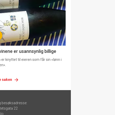
urat
vinene er usannsynlig billige
er knyttet til eieren som får sin «lønn i
en».
e saken
g besøksadresse:
tetsgata 22
lo