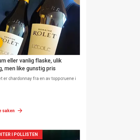
urat
 eller vanlig flaske, ulik
, men like gunstig pris
et er chardonnay fra en av toppcruene i
e saken
siden
ITER I POLLISTEN