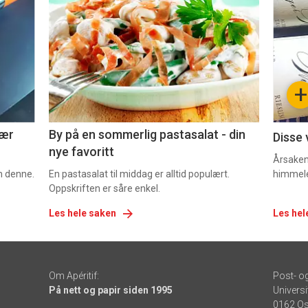
akkurat
akk
nå
nå
-
-
+
5
6
nær
By på en sommerlig pastasalat - din
Disse 
nye favoritt
Årsaken 
om denne.
En pastasalat til middag er alltid populært.
himmel
Oppskriften er såre enkel.
Les hele saken
Les hel
Om Apéritif:
Post- o
På nett og papir siden 1995
Universi
0162 Os