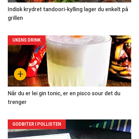
Indisk krydret tandoori-kylling lager du enkelt på
grillen
Forsiden
UKENS DRINK
akkurat
nå
+
-
2
Når du er lei gin tonic, er en pisco sour det du
trenger
Forsiden
GODBITER I POLLISTEN
akkurat