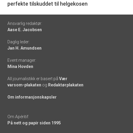
perfekte tilskuddet til helgekosen
Footer
Ansvarlig redaktør:
Aase E. Jacobsen
-
Daglig leder:
links
Jan H. Amundsen
Event manager:
Mina Hovden
All journalistikk er basert på
Vær
varsom-plakaten
og
Redaktørplakaten
Om informasjonskapsler
Om Apéritif:
På nett og papir siden 1995