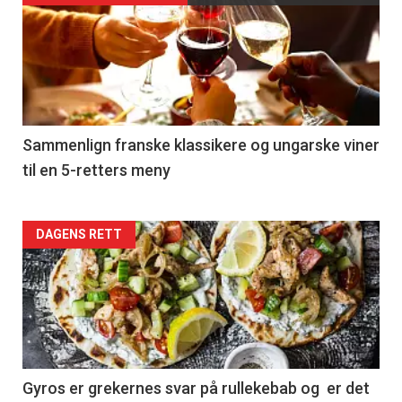
akkurat
nå
-
5
Sammenlign franske klassikere og ungarske viner
til en 5-retters meny
Forsiden
DAGENS RETT
akkurat
nå
-
6
Gyros er grekernes svar på rullekebab og er det