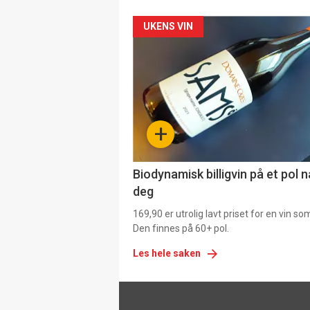
Forsiden
UKENS VIN
akkurat
nå
-
+
4
Biodynamisk billigvin på et pol 
deg
169,90 er utrolig lavt priset for en vin s
Den finnes på 60+ pol.
Les hele saken
Footer