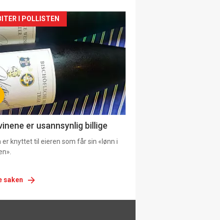
siden
ITER I POLLISTEN
urat
vinene er usannsynlig billige
er knyttet til eieren som får sin «lønn i
en».
e saken