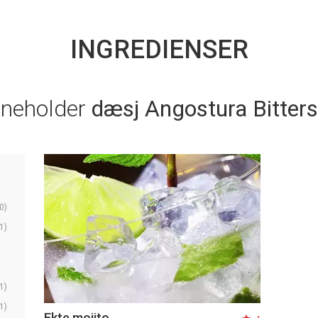
INGREDIENSER
nneholder
dæsj Angostura Bitters
0)
1)
1)
1)
Ekte mojito