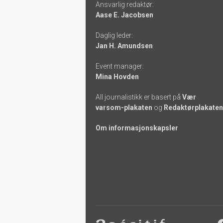
Ansvarlig redaktør:
-
Aase E. Jacobsen
links
Daglig leder:
Jan H. Amundsen
Event manager:
Mina Hovden
All journalistikk er basert på
Vær
varsom-plakaten
og
Redaktørplakaten
Om informasjonskapsler
Footer