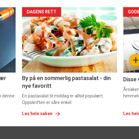
Forsiden
For
DAGENS RETT
GODB
akkurat
akk
nå
nå
-
-
+
5
6
nær
By på en sommerlig pastasalat - din
Disse 
nye favoritt
Årsaken 
om denne.
En pastasalat til middag er alltid populært.
himmel
Oppskriften er såre enkel.
Les hele saken
Les hel