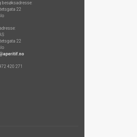
g besøksadresse:
tetsgata 22
lo
adresse:
 AS
tetsgata 22
lo
@aperitif.no
 972 420 271