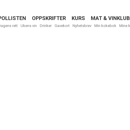
POLLISTEN
OPPSKRIFTER
KURS
MAT & VINKLUB
Menu
Dagens rett
Ukens vin
Drinker
Gavekort
Nyhetsbrev
Min kokebok
Mine 