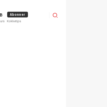
Logg
B
Abonner
kurs
Kokketips
inn