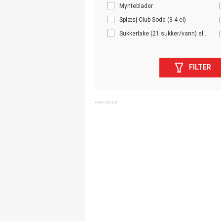
Mynteblader
(
Splæsj Club Soda (3-4 cl)
(
Sukkerlake (21 sukker/vann) el...
(
FILTER