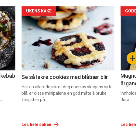
Forsiden
For
UKENS KAKE
GODB
akkurat
akk
nå
nå
-
-
+
2
3
lekebab
Magnum
Se så lekre cookies med blåbær blir
årgang
Har du allerede sikret deg noen av skogens søte
blå, er disse minipaiene en god måte å bruke
Innhold
fangsten på.
Jura.
e
Les hele saken
Les hel