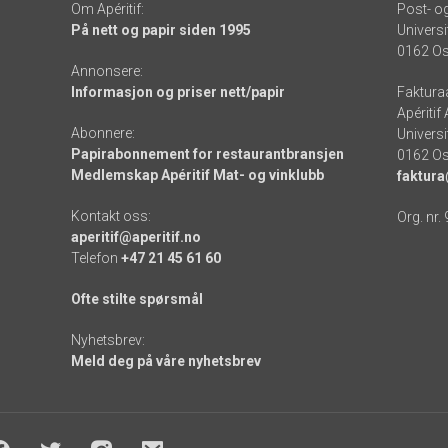
Om Apéritif:
Post- o
På nett og papir siden 1995
Universi
0162 Os
Annonsere:
Informasjon og priser nett/papir
Faktura
Apéritif
Abonnere:
Universi
Papirabonnement for restaurantbransjen
0162 Os
Medlemskap Apéritif Mat- og vinklubb
faktura
Kontakt oss:
Org. nr.
aperitif@aperitif.no
Telefon
+47 21 45 61 60
Ofte stilte spørsmål
Nyhetsbrev:
Meld deg på våre nyhetsbrev