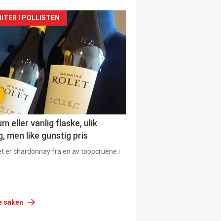
siden
ITER I POLLISTEN
urat
 eller vanlig flaske, ulik
, men like gunstig pris
et er chardonnay fra en av toppcruene i
e saken