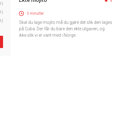
4
1)
1)
5 minutter
1)
Skal du lage mojito må du gjøre det slik den lages
på Cuba. Der får du bare den ekte utgaven, og
ikke slik vi er vant med i Norge.