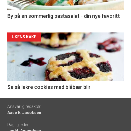
-
5
By på en sommerlig pastasalat - din nye favoritt
Forsiden
UKENS KAKE
akkurat
nå
-
6
Se så lekre cookies med blåbær blir
Footer
Ansvarlig redaktør:
Aase E. Jacobsen
-
Daglig leder:
links
Jan H. Amundsen