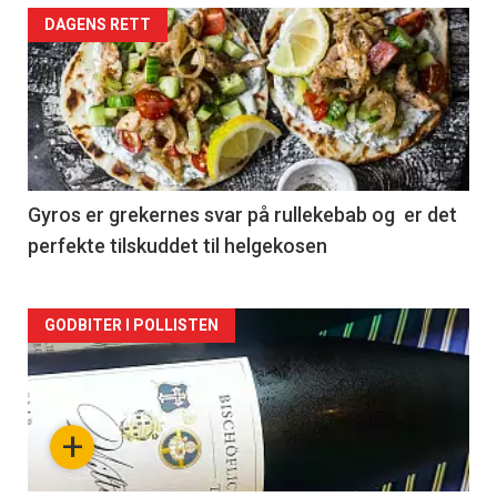
Forsiden
DAGENS RETT
akkurat
nå
-
2
Gyros er grekernes svar på rullekebab og er det
perfekte tilskuddet til helgekosen
Forsiden
GODBITER I POLLISTEN
akkurat
nå
+
-