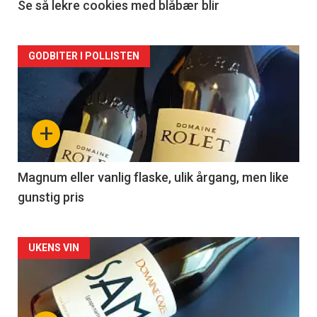
2
Se så lekre cookies med blåbær blir
Forsiden
GODBITER I POLLISTEN
akkurat
nå
+
-
3
Magnum eller vanlig flaske, ulik årgang, men like
gunstig pris
Forsiden
UKENS VIN
akkurat
nå