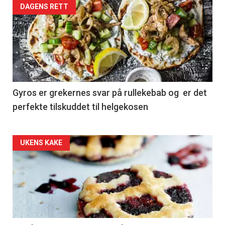
DAGENS RETT
Gyros er grekernes svar på rullekebab og er det
perfekte tilskuddet til helgekosen
Forsiden
UKENS KAKE
akkurat
nå
-