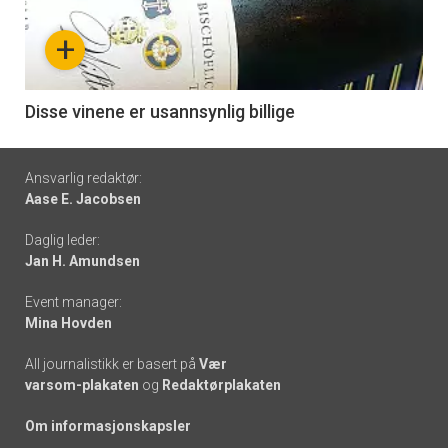
nå
+
-
6
Disse vinene er usannsynlig billige
Footer
Ansvarlig redaktør:
Aase E. Jacobsen
-
Daglig leder:
links
Jan H. Amundsen
Event manager:
Mina Hovden
All journalistikk er basert på
Vær
varsom-plakaten
og
Redaktørplakaten
Om informasjonskapsler