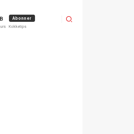
Logg
B
Abonner
kurs
Kokketips
inn