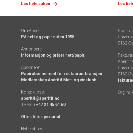
Les hele saken
Les hel
Om Apéritif:
Post- o
På nett og papir siden 1995
Universi
0162 Os
Annonsere:
Informasjon og priser nett/papir
Faktura
Apéritif
Abonnere:
Universi
Papirabonnement for restaurantbransjen
0162 Os
Medlemskap Apéritif Mat- og vinklubb
faktura
Kontakt oss:
Org. nr.
aperitif@aperitif.no
Telefon
+47 21 45 61 60
Ofte stilte spørsmål
Nyhetsbrev: