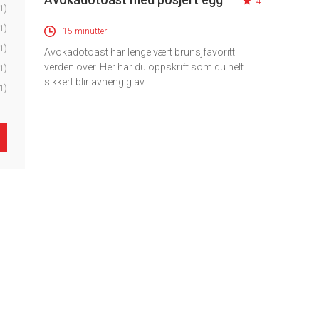
4
1)
1)
15 minutter
1)
Avokadotoast har lenge vært brunsjfavoritt
verden over. Her har du oppskrift som du helt
1)
sikkert blir avhengig av.
1)