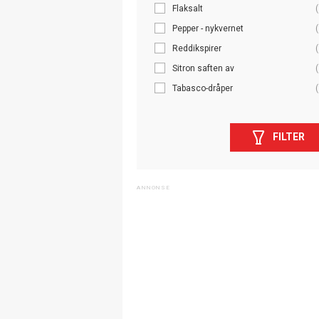
Flaksalt
(
Pepper - nykvernet
(
Reddikspirer
(
Sitron saften av
(
Tabasco-dråper
(
FILTER