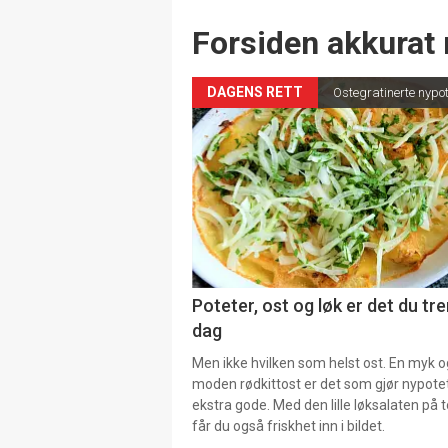
Forsiden akkurat 
DAGENS RETT
Ostegratinerte nypo
Poteter, ost og løk er det du tre
dag
Men ikke hvilken som helst ost. En myk o
moden rødkittost er det som gjør nypot
ekstra gode. Med den lille løksalaten på
får du også friskhet inn i bildet.