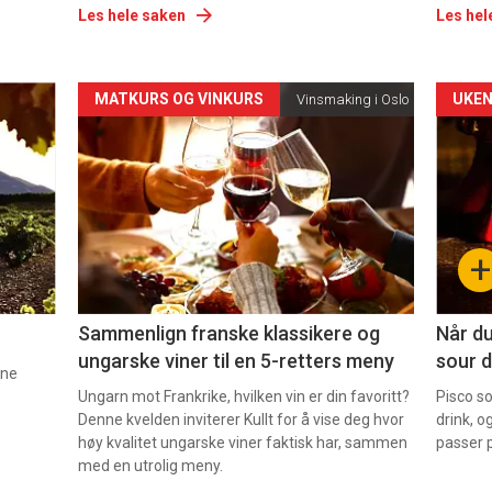
Les hele saken
Les hel
Forsiden
For
MATKURS OG VINKURS
UKEN
Vinsmaking i Oslo
akkurat
akk
nå
nå
-
-
+
5
6
Sammenlign franske klassikere og
Når du
ungarske viner til en 5-retters meny
sour d
nne
Ungarn mot Frankrike, hvilken vin er din favoritt?
Pisco s
Denne kvelden inviterer Kullt for å vise deg hvor
drink, o
høy kvalitet ungarske viner faktisk har, sammen
passer p
med en utrolig meny.