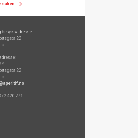
e saken
g besøksadresse:
tetsgata 22
lo
adresse:
 AS
tetsgata 22
lo
@aperitif.no
 972 420 271