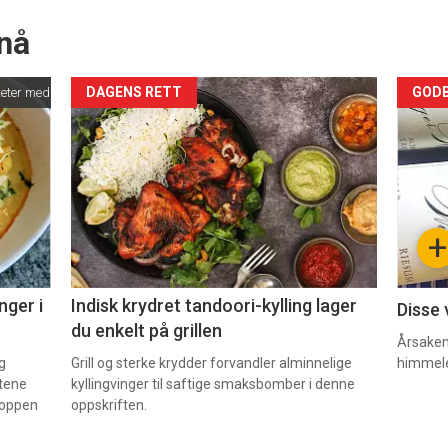
nå
Forsiden
For
DAGENS RETT
GODB
teter med løksalat
akkurat
akk
nå
nå
-
-
+
2
3
nger i
Indisk krydret tandoori-kylling lager
Disse 
du enkelt på grillen
Årsaken 
g
Grill og sterke krydder forvandler alminnelige
himmel
etene
kyllingvinger til saftige smaksbomber i denne
 toppen
oppskriften.