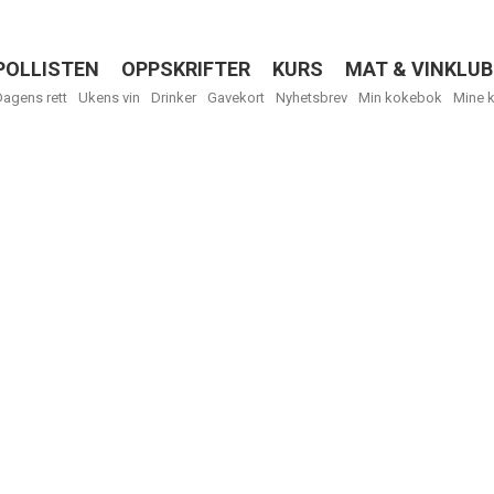
POLLISTEN
OPPSKRIFTER
KURS
MAT & VINKLUB
Menu
Dagens rett
Ukens vin
Drinker
Gavekort
Nyhetsbrev
Min kokebok
Mine 