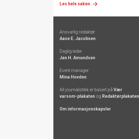
Les hele saken
Footer
Ansvarlig redaktør:
-
Aase E. Jacobsen
links
Daglig leder:
Jan H. Amundsen
Event manager:
Mina Hovden
All journalistikk er basert på
Vær
varsom-plakaten
og
Redaktørplakaten
Om informasjonskapsler