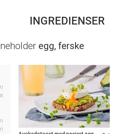
INGREDIENSER
nneholder
egg, ferske
1)
0)
1)
1)
Avokadotoast med posjert egg