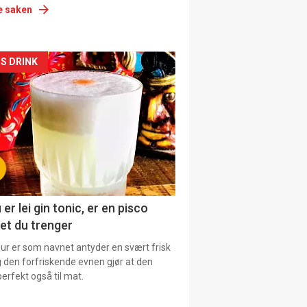
e saken
siden
S DRINK
urat
 er lei gin tonic, er en pisco
et du trenger
our er som navnet antyder en svært frisk
g den forfriskende evnen gjør at den
erfekt også til mat.