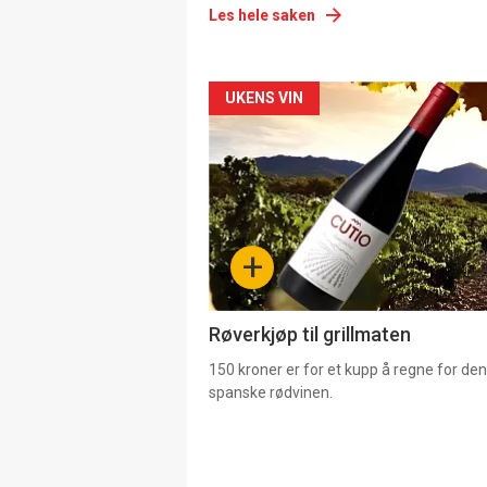
Les hele saken
Forsiden
UKENS VIN
akkurat
nå
-
+
4
Røverkjøp til grillmaten
150 kroner er for et kupp å regne for de
spanske rødvinen.