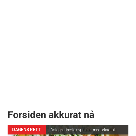
Forsiden akkurat nå
DAGENS RETT
Ostegratinerte nypoteter med løksalat