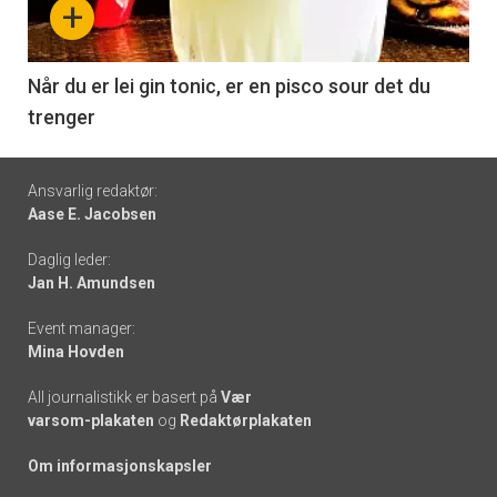
+
-
6
Når du er lei gin tonic, er en pisco sour det du
trenger
Footer
Ansvarlig redaktør:
Aase E. Jacobsen
-
Daglig leder:
links
Jan H. Amundsen
Event manager:
Mina Hovden
All journalistikk er basert på
Vær
varsom-plakaten
og
Redaktørplakaten
Om informasjonskapsler