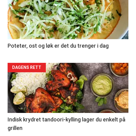
Poteter, ost og løk er det du trenger i dag
Forsiden
DAGENS RETT
akkurat
nå
-
2
Indisk krydret tandoori-kylling lager du enkelt på
grillen