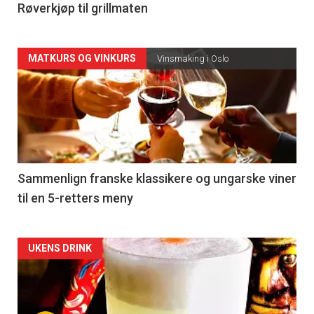
4
Røverkjøp til grillmaten
Forsiden
MATKURS OG VINKURS
Vinsmaking i Oslo
akkurat
nå
-
5
Sammenlign franske klassikere og ungarske viner
til en 5-retters meny
Forsiden
UKENS DRINK
akkurat
nå