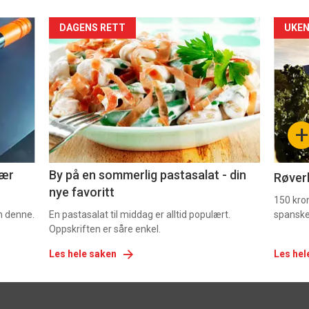
Forsiden
For
DAGENS RETT
UKEN
akkurat
akk
nå
nå
-
-
+
5
6
nær
By på en sommerlig pastasalat - din
Røverk
nye favoritt
150 kron
om denne.
En pastasalat til middag er alltid populært.
spanske
Oppskriften er såre enkel.
Les hele saken
Les hel