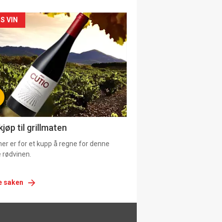
siden
S VIN
urat
jøp til grillmaten
er er for et kupp å regne for denne
 rødvinen.
e saken