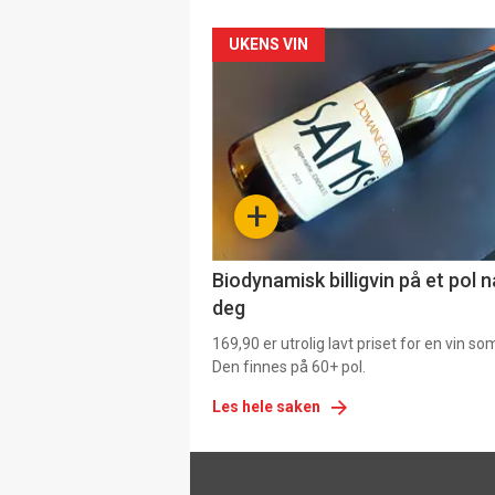
Forsiden
UKENS VIN
akkurat
nå
-
+
4
Biodynamisk billigvin på et pol 
deg
169,90 er utrolig lavt priset for en vin s
Den finnes på 60+ pol.
Les hele saken
Footer