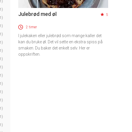
1)
1)
Julebrød med øl
5
1)
1)
2 timer
1)
I julekaken eller julebrød som mange kaller det
kan du bruke øl. Det vil sette en ekstra spiss på
1)
smaken. Du baker det enkelt selv. Her er
1)
oppskriften.
1)
1)
1)
1)
1)
1)
1)
1)
1)