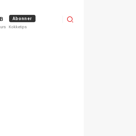
Logg
B
Abonner
kurs
Kokketips
inn