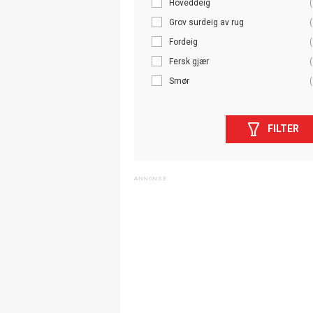
Hoveddeig
(
Grov surdeig av rug
(
Fordeig
(
Fersk gjær
(
Smør
(
FILTER