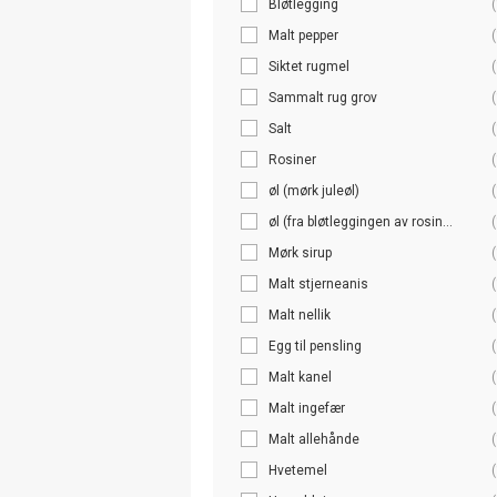
Bløtlegging
(
Malt pepper
(
Siktet rugmel
(
Sammalt rug grov
(
Salt
(
Rosiner
(
øl (mørk juleøl)
(
øl (fra bløtleggingen av rosin...
(
Mørk sirup
(
Malt stjerneanis
(
Malt nellik
(
Egg til pensling
(
Malt kanel
(
Malt ingefær
(
Malt allehånde
(
Hvetemel
(