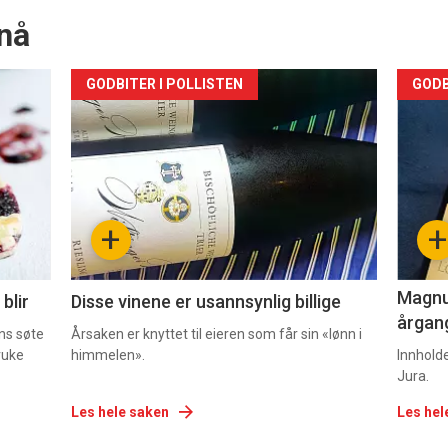
nå
Forsiden
For
GODBITER I POLLISTEN
GODB
akkurat
akk
nå
nå
-
-
+
+
2
3
Magnum
blir
Disse vinene er usannsynlig billige
årgang
ns søte
Årsaken er knyttet til eieren som får sin «lønn i
ruke
himmelen».
Innhold
Jura.
Les hele saken
Les hel