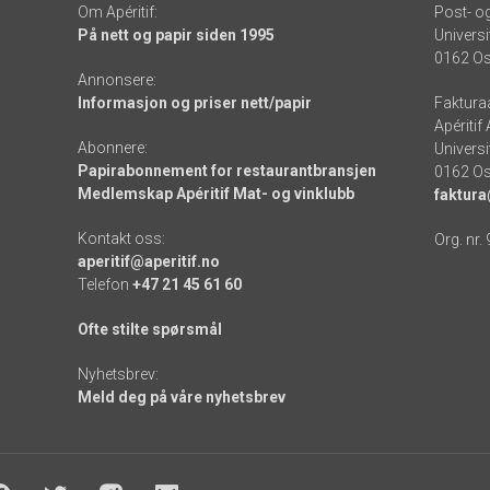
Om Apéritif:
Post- o
På nett og papir siden 1995
Universi
0162 Os
Annonsere:
Informasjon og priser nett/papir
Faktura
Apéritif
Abonnere:
Universi
Papirabonnement for restaurantbransjen
0162 Os
Medlemskap Apéritif Mat- og vinklubb
faktura
Kontakt oss:
Org. nr.
aperitif@aperitif.no
Telefon
+47 21 45 61 60
Ofte stilte spørsmål
Nyhetsbrev:
Meld deg på våre nyhetsbrev