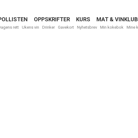
POLLISTEN
OPPSKRIFTER
KURS
MAT & VINKLUB
Menu
Dagens rett
Ukens vin
Drinker
Gavekort
Nyhetsbrev
Min kokebok
Mine 