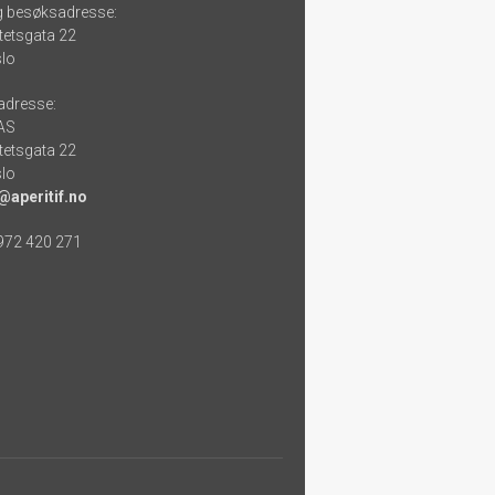
g besøksadresse:
tetsgata 22
lo
adresse:
 AS
tetsgata 22
lo
@aperitif.no
 972 420 271