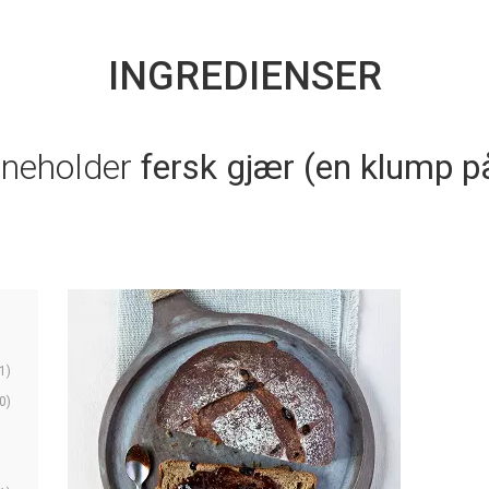
INGREDIENSER
nneholder
fersk gjær (en klump p
1)
0)