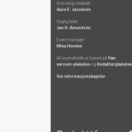
Ansvarlig redaktør:
-
Aase E. Jacobsen
links
Daglig leder:
Jan H. Amundsen
Event manager:
Mina Hovden
All journalistikk er basert på
Vær
varsom-plakaten
og
Redaktørplakaten
Om informasjonskapsler
Footer