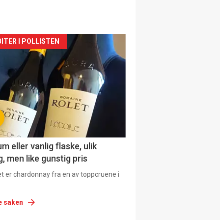
siden
ITER I POLLISTEN
urat
 eller vanlig flaske, ulik
, men like gunstig pris
et er chardonnay fra en av toppcruene i
e saken