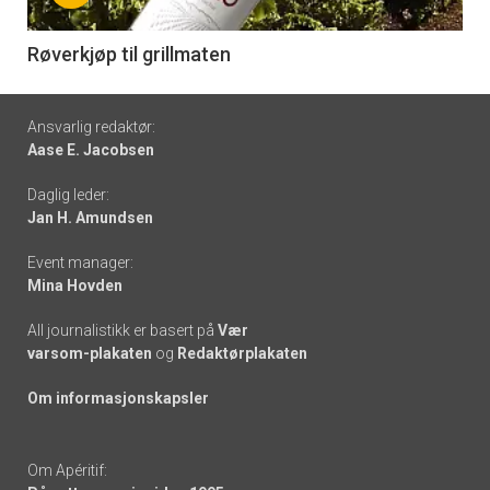
-
6
Røverkjøp til grillmaten
Footer
Ansvarlig redaktør:
Aase E. Jacobsen
-
Daglig leder:
links
Jan H. Amundsen
Event manager:
Mina Hovden
All journalistikk er basert på
Vær
varsom-plakaten
og
Redaktørplakaten
Om informasjonskapsler
Om Apéritif: