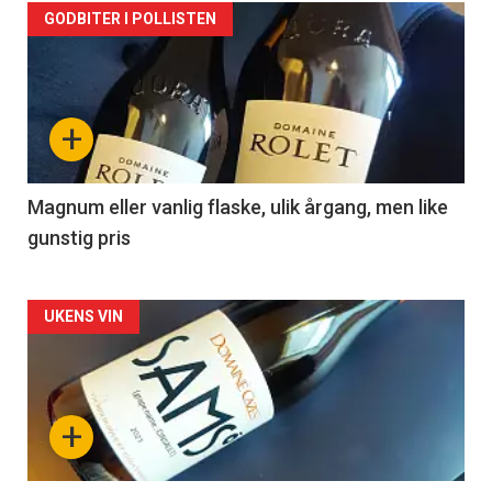
Forsiden
GODBITER I POLLISTEN
akkurat
nå
+
-
3
Magnum eller vanlig flaske, ulik årgang, men like
gunstig pris
Forsiden
UKENS VIN
akkurat
nå
+
-