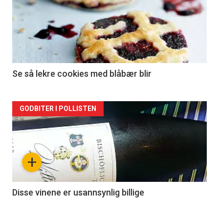
Se så lekre cookies med blåbær blir
Forsiden
GODBITER I POLLISTEN
akkurat
nå
+
-
2
Disse vinene er usannsynlig billige