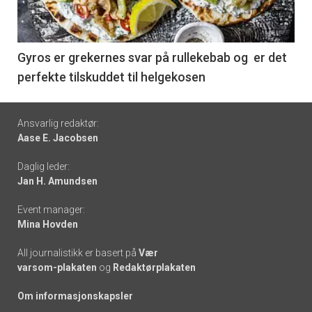
nå
-
6
Gyros er grekernes svar på rullekebab og er det
perfekte tilskuddet til helgekosen
Footer
Ansvarlig redaktør:
Aase E. Jacobsen
-
Daglig leder:
links
Jan H. Amundsen
Event manager:
Mina Hovden
All journalistikk er basert på
Vær
varsom-plakaten
og
Redaktørplakaten
Om informasjonskapsler