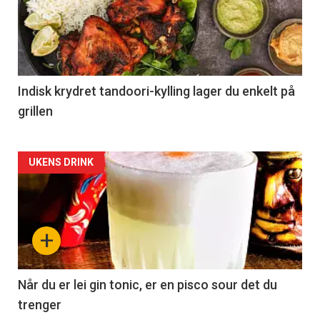
Indisk krydret tandoori-kylling lager du enkelt på
grillen
Forsiden
UKENS DRINK
akkurat
nå
+
-
2
Når du er lei gin tonic, er en pisco sour det du
trenger