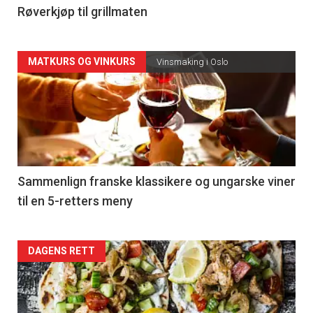
4
Røverkjøp til grillmaten
Forsiden
MATKURS OG VINKURS
Vinsmaking i Oslo
akkurat
nå
-
5
Sammenlign franske klassikere og ungarske viner
til en 5-retters meny
Forsiden
DAGENS RETT
akkurat