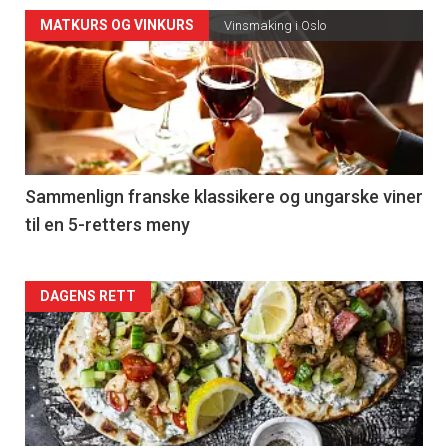
Forsiden
MATKURS OG VINKURS
Vinsmaking i Oslo
akkurat
nå
-
5
Sammenlign franske klassikere og ungarske viner
til en 5-retters meny
Forsiden
DAGENS RETT
akkurat
nå
-