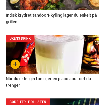
Indisk krydret tandoori-kylling lager du enkelt på
grillen
Forsiden
UKENS DRINK
akkurat
nå
+
-
2
Når du er lei gin tonic, er en pisco sour det du
trenger
Forsiden
GODBITER I POLLISTEN