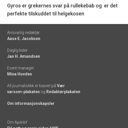
6
Gyros er grekernes svar på rullekebab og er det
perfekte tilskuddet til helgekosen
Footer
Ansvarlig redaktør:
Aase E. Jacobsen
-
Daglig leder:
links
Jan H. Amundsen
Event manager:
Mina Hovden
All journalistikk er basert på
Vær
varsom-plakaten
og
Redaktørplakaten
Om informasjonskapsler
Om Apéritif: