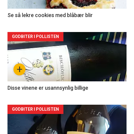
Se så lekre cookies med blåbær blir
Forsiden
GODBITER I POLLISTEN
akkurat
nå
+
-
2
Disse vinene er usannsynlig billige
Forsiden
GODBITER I POLLISTEN
akkurat