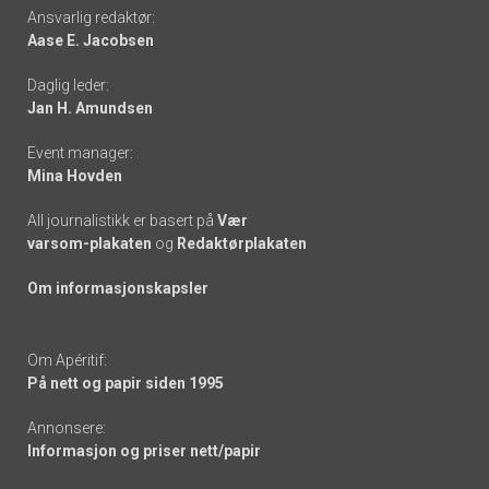
Footer
Ansvarlig redaktør:
Aase E. Jacobsen
-
Daglig leder:
links
Jan H. Amundsen
Event manager:
Mina Hovden
All journalistikk er basert på
Vær
varsom-plakaten
og
Redaktørplakaten
Om informasjonskapsler
Om Apéritif:
På nett og papir siden 1995
Annonsere:
Informasjon og priser nett/papir