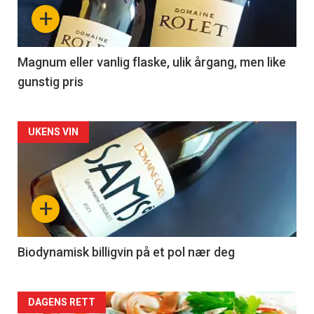
nå
+
-
3
Magnum eller vanlig flaske, ulik årgang, men like
gunstig pris
Forsiden
UKENS VIN
akkurat
nå
+
-
4
Biodynamisk billigvin på et pol nær deg
Forsiden
DAGENS RETT