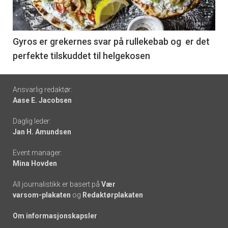
-
6
Gyros er grekernes svar på rullekebab og er det
perfekte tilskuddet til helgekosen
Footer
Ansvarlig redaktør:
Aase E. Jacobsen
-
Daglig leder:
links
Jan H. Amundsen
Event manager:
Mina Hovden
All journalistikk er basert på
Vær
varsom-plakaten
og
Redaktørplakaten
Om informasjonskapsler