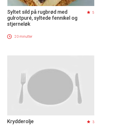
Syltet sild på rugbrød med
5
gulrotpuré, syltede fennikel og
stjerneløk
20 minutter
Krydderolje
3