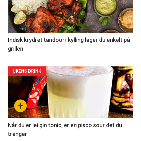
Indisk krydret tandoori-kylling lager du enkelt på
grillen
Forsiden
UKENS DRINK
akkurat
nå
+
-
2
Når du er lei gin tonic, er en pisco sour det du
trenger