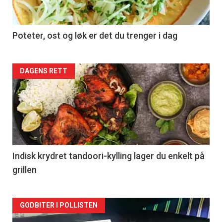
Poteter, ost og løk er det du trenger i dag
Forsiden
DAGENS RETT
akkurat
nå
-
2
Indisk krydret tandoori-kylling lager du enkelt på
grillen
Forsiden
GODBITER I POLLISTEN