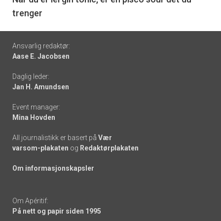
6
trenger
Footer
Ansvarlig redaktør:
Aase E. Jacobsen
-
Daglig leder:
links
Jan H. Amundsen
Event manager:
Mina Hovden
All journalistikk er basert på
Vær
varsom-plakaten
og
Redaktørplakaten
Om informasjonskapsler
Om Apéritif:
På nett og papir siden 1995