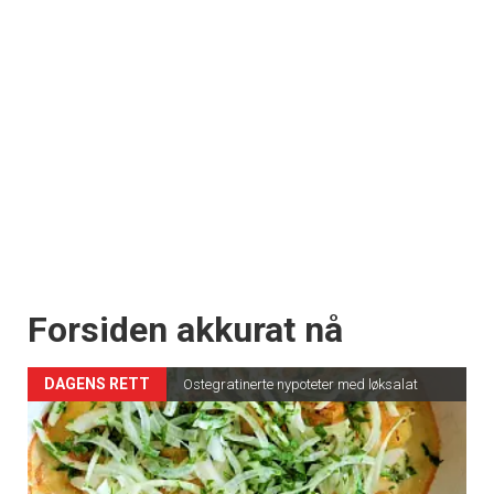
Forsiden akkurat nå
DAGENS RETT
Ostegratinerte nypoteter med løksalat