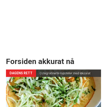
Forsiden akkurat nå
DAGENS RETT
Ostegratinerte nypoteter med løksalat