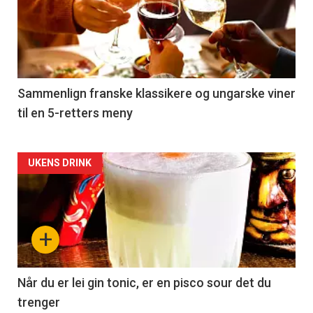
akkurat
nå
-
5
Sammenlign franske klassikere og ungarske viner
til en 5-retters meny
Forsiden
UKENS DRINK
akkurat
nå
+
-
6
Når du er lei gin tonic, er en pisco sour det du
trenger