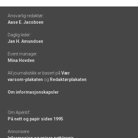
Footer
Ansvarlig redaktør:
Aase E. Jacobsen
-
Daglig leder:
links
Jan H. Amundsen
Event manager:
Mina Hovden
All journalistikk er basert på
Vær
varsom-plakaten
og
Redaktørplakaten
Om informasjonskapsler
Om Apéritif:
På nett og papir siden 1995
Annonsere: