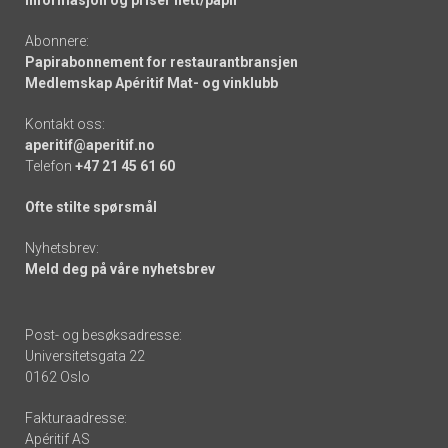
Informasjon og priser nett/papir
Abonnere:
Papirabonnement for restaurantbransjen
Medlemskap Apéritif Mat- og vinklubb
Kontakt oss:
aperitif@aperitif.no
Telefon
+47 21 45 61 60
Ofte stilte spørsmål
Nyhetsbrev:
Meld deg på våre nyhetsbrev
Post- og besøksadresse:
Universitetsgata 22
0162 Oslo
Fakturaadresse:
Apéritif AS