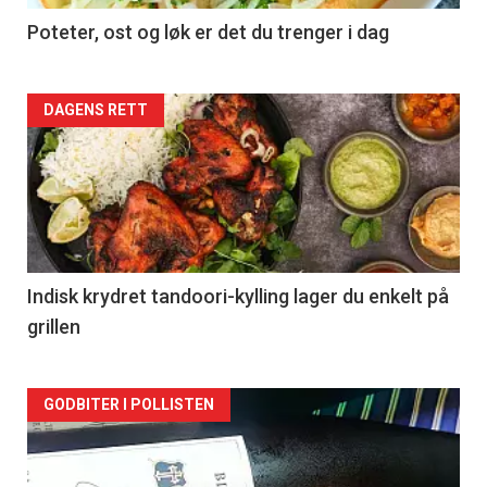
Poteter, ost og løk er det du trenger i dag
Forsiden
DAGENS RETT
akkurat
nå
-
2
Indisk krydret tandoori-kylling lager du enkelt på
grillen
Forsiden
GODBITER I POLLISTEN
akkurat