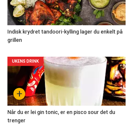
Indisk krydret tandoori-kylling lager du enkelt på
grillen
Forsiden
UKENS DRINK
akkurat
nå
+
-
2
Når du er lei gin tonic, er en pisco sour det du
trenger