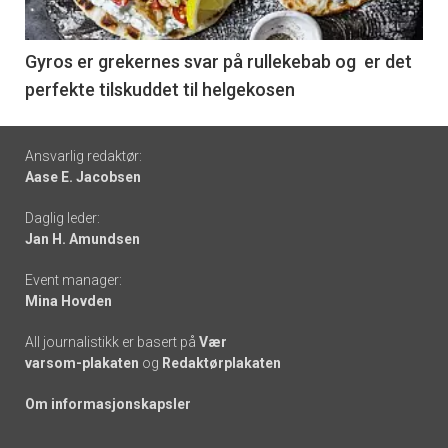
-
6
Gyros er grekernes svar på rullekebab og er det
perfekte tilskuddet til helgekosen
Footer
Ansvarlig redaktør:
Aase E. Jacobsen
-
Daglig leder:
links
Jan H. Amundsen
Event manager:
Mina Hovden
All journalistikk er basert på
Vær
varsom-plakaten
og
Redaktørplakaten
Om informasjonskapsler