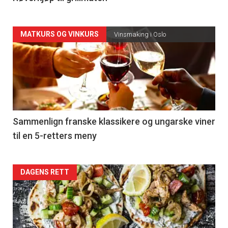
Forsiden
MATKURS OG VINKURS
Vinsmaking i Oslo
akkurat
nå
-
5
Sammenlign franske klassikere og ungarske viner
til en 5-retters meny
Forsiden
DAGENS RETT
akkurat
nå