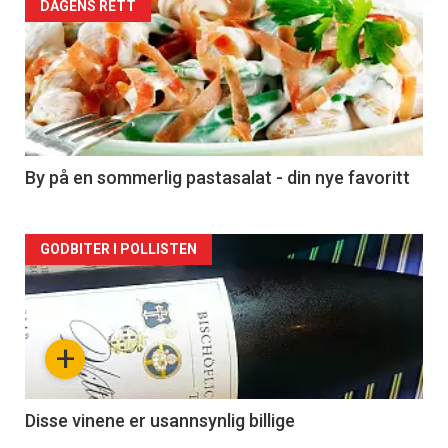
Forsiden
DAGENS RETT
akkurat
nå
-
5
By på en sommerlig pastasalat - din nye favoritt
Forsiden
GODBITER I POLLISTEN
akkurat
nå
+
-
6
Disse vinene er usannsynlig billige