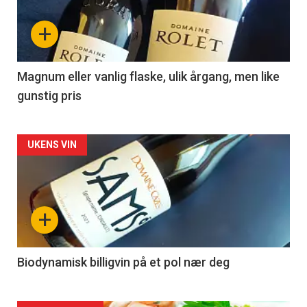
nå
+
-
3
Magnum eller vanlig flaske, ulik årgang, men like
gunstig pris
Forsiden
UKENS VIN
akkurat
nå
+
-
4
Biodynamisk billigvin på et pol nær deg