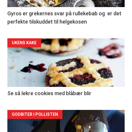
Gyros er grekernes svar på rullekebab og er det
perfekte tilskuddet til helgekosen
Forsiden
UKENS KAKE
akkurat
nå
-
2
Se så lekre cookies med blåbær blir
Forsiden
GODBITER I POLLISTEN
akkurat