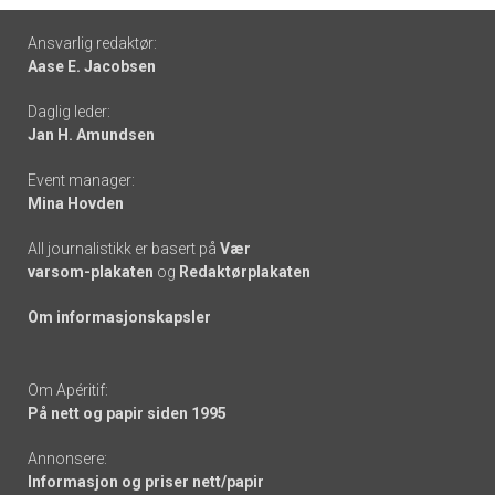
Footer
Ansvarlig redaktør:
Aase E. Jacobsen
-
Daglig leder:
links
Jan H. Amundsen
Event manager:
Mina Hovden
All journalistikk er basert på
Vær
varsom-plakaten
og
Redaktørplakaten
Om informasjonskapsler
Om Apéritif:
På nett og papir siden 1995
Annonsere:
Informasjon og priser nett/papir