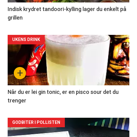
Indisk krydret tandoori-kylling lager du enkelt på
grillen
Forsiden
UKENS DRINK
akkurat
nå
+
-
2
Når du er lei gin tonic, er en pisco sour det du
trenger
Forsiden
GODBITER I POLLISTEN
akkurat