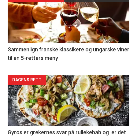
akkurat
nå
-
5
Sammenlign franske klassikere og ungarske viner
til en 5-retters meny
Forsiden
DAGENS RETT
akkurat
nå
-
6
Gyros er grekernes svar på rullekebab og er det