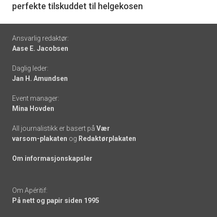
perfekte tilskuddet til helgekosen
Footer
Ansvarlig redaktør:
Aase E. Jacobsen
-
Daglig leder:
links
Jan H. Amundsen
Event manager:
Mina Hovden
All journalistikk er basert på
Vær
varsom-plakaten
og
Redaktørplakaten
Om informasjonskapsler
Om Apéritif:
På nett og papir siden 1995