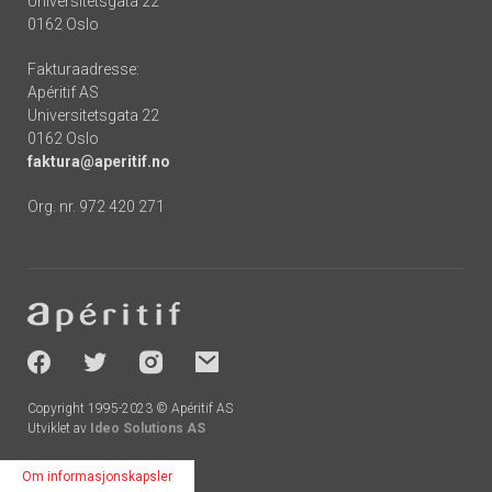
Universitetsgata 22
0162 Oslo
Fakturaadresse:
Apéritif AS
Universitetsgata 22
0162 Oslo
faktura@aperitif.no
Org. nr. 972 420 271
Footer
-
socials
Copyright 1995-2023 © Apéritif AS
Utviklet av
Ideo Solutions AS
Om informasjonskapsler