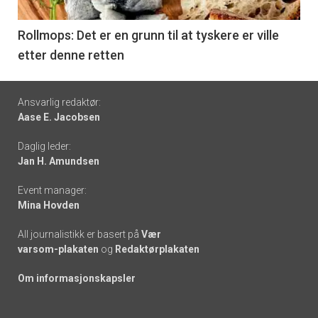
-
6
Rollmops: Det er en grunn til at tyskere er ville
etter denne retten
Footer
Ansvarlig redaktør:
Aase E. Jacobsen
-
Daglig leder:
links
Jan H. Amundsen
Event manager:
Mina Hovden
All journalistikk er basert på
Vær
varsom-plakaten
og
Redaktørplakaten
Om informasjonskapsler