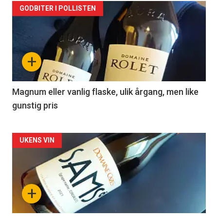
Forsiden
GODBITER I POLLISTEN
akkurat
nå
+
-
3
Magnum eller vanlig flaske, ulik årgang, men like
gunstig pris
Forsiden
UKENS VIN
akkurat
nå
+
-