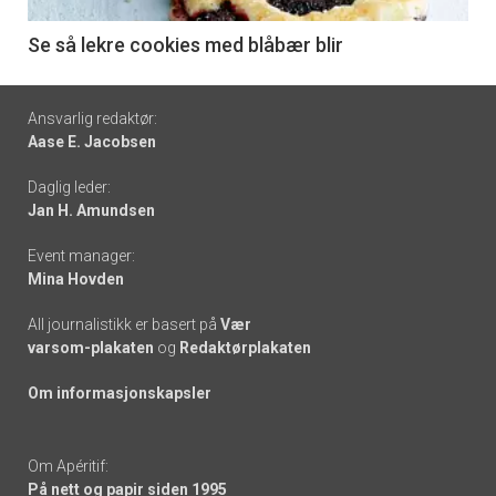
-
6
Se så lekre cookies med blåbær blir
Footer
Ansvarlig redaktør:
Aase E. Jacobsen
-
Daglig leder:
links
Jan H. Amundsen
Event manager:
Mina Hovden
All journalistikk er basert på
Vær
varsom-plakaten
og
Redaktørplakaten
Om informasjonskapsler
Om Apéritif:
På nett og papir siden 1995