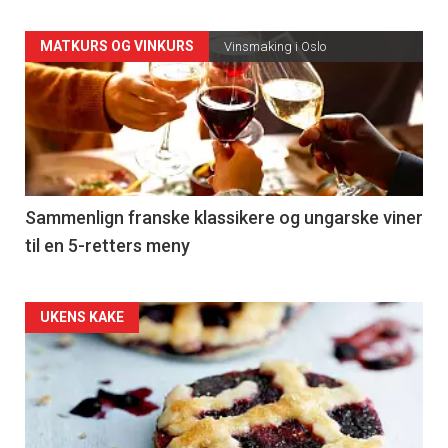
Forsiden
MATKURS OG VINKURS
Vinsmaking i Oslo
akkurat
nå
-
5
Sammenlign franske klassikere og ungarske viner
til en 5-retters meny
Forsiden
UKENS KAKE
akkurat
nå