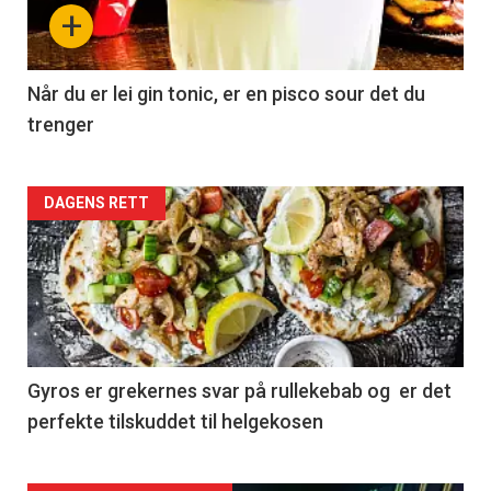
+
Når du er lei gin tonic, er en pisco sour det du
trenger
Forsiden
DAGENS RETT
akkurat
nå
-
2
Gyros er grekernes svar på rullekebab og er det
perfekte tilskuddet til helgekosen