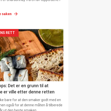
e saken
siden
NS RETT
urat
ps: Det er en grunn til at
e er ville etter denne retten
ikke bare for at den smaker godt med en
men også for at denne måten å tilberede
får ut den beste smaken.