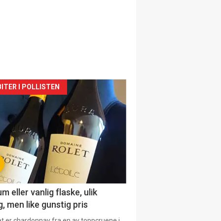
siden
ITER I POLLISTEN
urat
 eller vanlig flaske, ulik
, men like gunstig pris
et er chardonnay fra en av toppcruene i