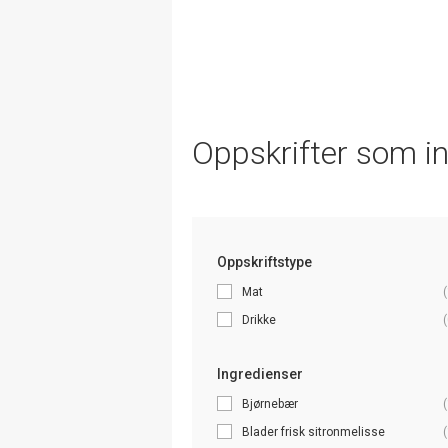
Oppskrifter som i
Oppskriftstype
Mat
(
Drikke
(
Ingredienser
Bjørnebær
(
Blader frisk sitronmelisse
(