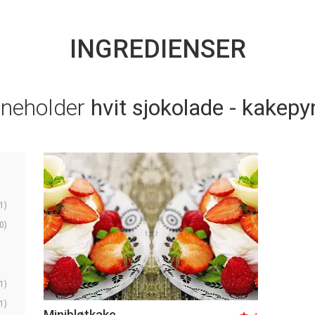
INGREDIENSER
nneholder
hvit sjokolade - kakepy
1)
0)
1)
1)
Minibløtkake