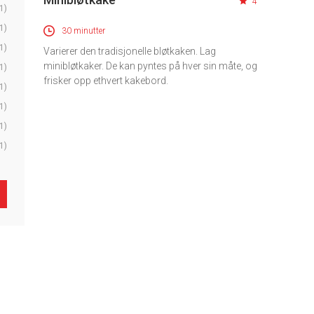
4
1)
1)
30 minutter
1)
Varierer den tradisjonelle bløtkaken. Lag
minibløtkaker. De kan pyntes på hver sin måte, og
1)
frisker opp ethvert kakebord.
1)
1)
1)
1)