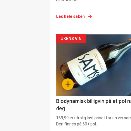
Les hele saken
Forsiden
UKENS VIN
akkurat
nå
-
+
4
Biodynamisk billigvin på et pol 
deg
169,90 er utrolig lavt priset for en vin s
Den finnes på 60+ pol.