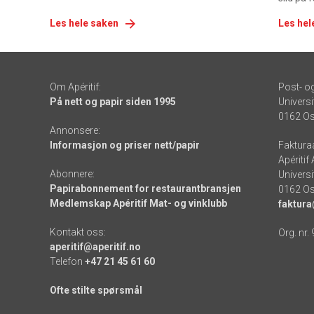
Les hele saken
Les hel
Om Apéritif:
Post- o
På nett og papir siden 1995
Universi
0162 Os
Annonsere:
Informasjon og priser nett/papir
Faktura
Apéritif
Abonnere:
Universi
Papirabonnement for restaurantbransjen
0162 Os
Medlemskap Apéritif Mat- og vinklubb
faktura
Kontakt oss:
Org. nr.
aperitif@aperitif.no
Telefon
+47 21 45 61 60
Ofte stilte spørsmål