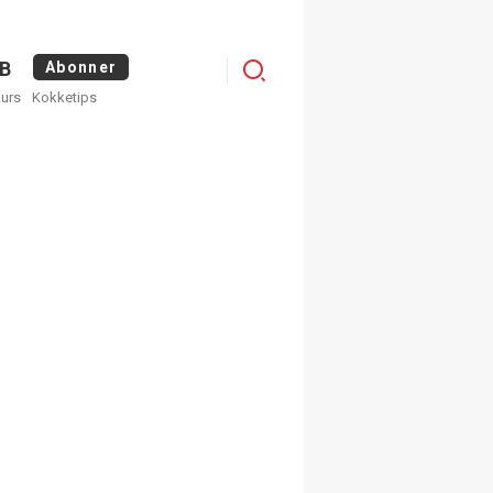
Logg
B
Abonner
kurs
Kokketips
inn