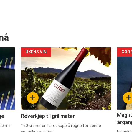
nå
Forsiden
For
UKENS VIN
GODB
akkurat
akk
nå
nå
-
-
+
+
2
3
Magnum
ge
Røverkjøp til grillmaten
årgang
lønn i
150 kroner er for et kupp å regne for denne
spanske rødvinen.
Innhold