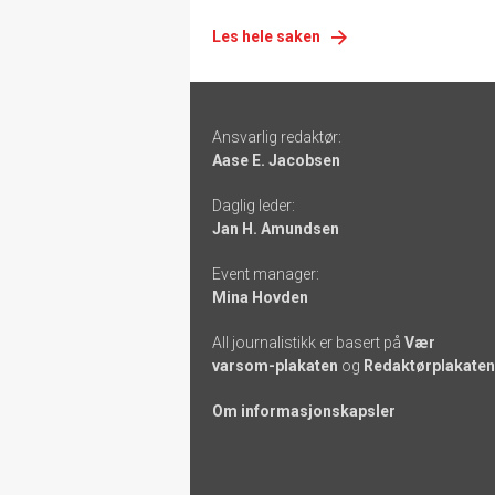
Les hele saken
Footer
Ansvarlig redaktør:
-
Aase E. Jacobsen
links
Daglig leder:
Jan H. Amundsen
Event manager:
Mina Hovden
All journalistikk er basert på
Vær
varsom-plakaten
og
Redaktørplakaten
Om informasjonskapsler