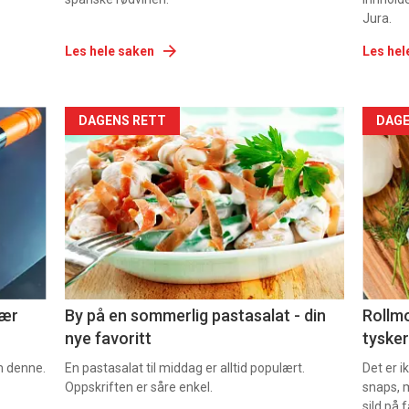
Jura.
Les hele saken
Les hel
Forsiden
For
DAGENS RETT
DAGE
akkurat
akk
nå
nå
-
-
5
6
nær
By på en sommerlig pastasalat - din
Rollmo
nye favoritt
tysker
om denne.
En pastasalat til middag er alltid populært.
Det er 
Oppskriften er såre enkel.
snaps, 
sild på 