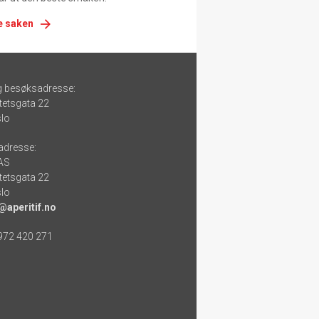
e saken
g besøksadresse:
tetsgata 22
lo
adresse:
 AS
tetsgata 22
lo
@aperitif.no
 972 420 271