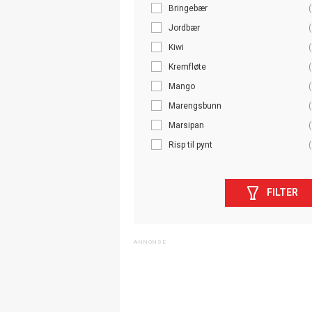
Bringebær
(
Jordbær
(
Kiwi
(
Kremfløte
(
Mango
(
Marengsbunn
(
Marsipan
(
Risp til pynt
(
FILTER