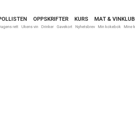
POLLISTEN
OPPSKRIFTER
KURS
MAT & VINKLUB
Menu
Dagens rett
Ukens vin
Drinker
Gavekort
Nyhetsbrev
Min kokebok
Mine 