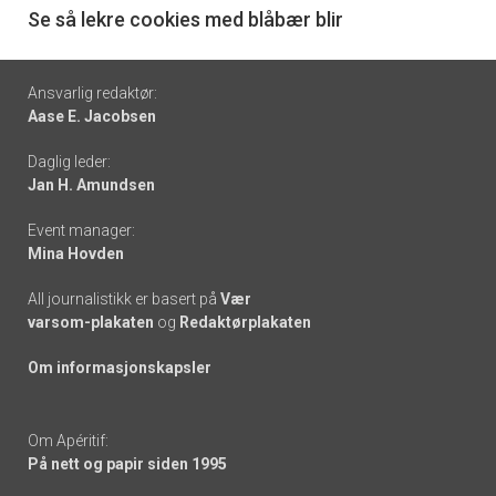
6
Se så lekre cookies med blåbær blir
Footer
Ansvarlig redaktør:
Aase E. Jacobsen
-
Daglig leder:
links
Jan H. Amundsen
Event manager:
Mina Hovden
All journalistikk er basert på
Vær
varsom-plakaten
og
Redaktørplakaten
Om informasjonskapsler
Om Apéritif:
På nett og papir siden 1995