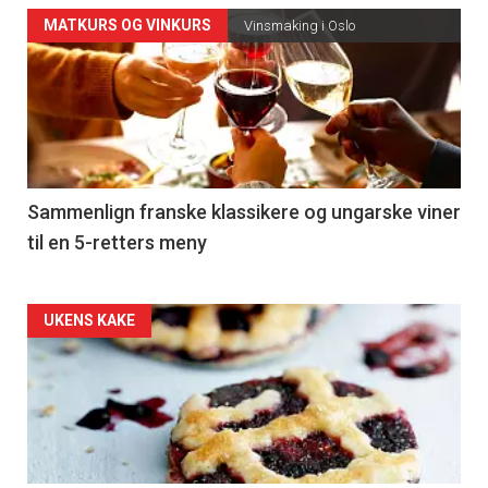
Forsiden
MATKURS OG VINKURS
Vinsmaking i Oslo
akkurat
nå
-
5
Sammenlign franske klassikere og ungarske viner
til en 5-retters meny
Forsiden
UKENS KAKE
akkurat
nå
-