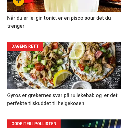
+
Når du er lei gin tonic, er en pisco sour det du
trenger
Forsiden
DAGENS RETT
akkurat
nå
-
2
Gyros er grekernes svar på rullekebab og er det
perfekte tilskuddet til helgekosen
Forsiden
GODBITER I POLLISTEN