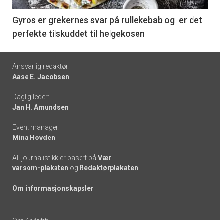
-
6
Gyros er grekernes svar på rullekebab og er det
perfekte tilskuddet til helgekosen
Footer
Ansvarlig redaktør:
Aase E. Jacobsen
-
Daglig leder:
links
Jan H. Amundsen
Event manager:
Mina Hovden
All journalistikk er basert på
Vær
varsom-plakaten
og
Redaktørplakaten
Om informasjonskapsler