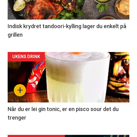
Indisk krydret tandoori-kylling lager du enkelt på
grillen
Forsiden
UKENS DRINK
akkurat
nå
+
-
2
Når du er lei gin tonic, er en pisco sour det du
trenger