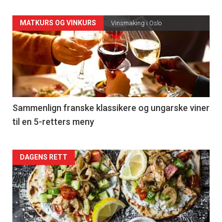
Forsiden
MATKURS OG VINKURS
Vinsmaking i Oslo
akkurat
nå
-
5
Sammenlign franske klassikere og ungarske viner
til en 5-retters meny
Forsiden
DAGENS RETT
akkurat
nå