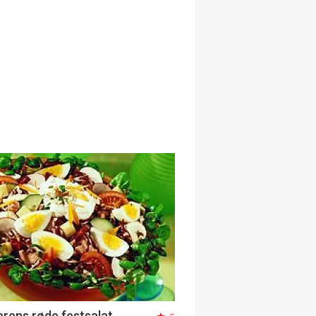
ens røde festsalat