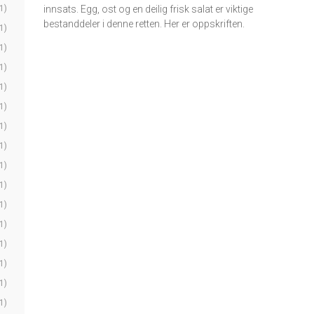
1)
innsats. Egg, ost og en deilig frisk salat er viktige
bestanddeler i denne retten. Her er oppskriften.
1)
1)
1)
1)
1)
1)
1)
1)
1)
1)
1)
1)
1)
1)
1)