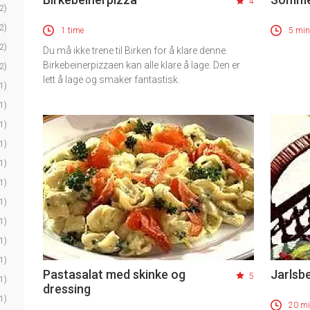
4
2)
2)
1 time
5 min
2)
Du må ikke trene til Birken for å klare denne.
Birkebeinerpizzaen kan alle klare å lage. Den er
2)
lett å lage og smaker fantastisk.
1)
1)
1)
1)
1)
1)
1)
1)
1)
1)
Pastasalat med skinke og
Jarlsbe
5
1)
dressing
1)
20 mi