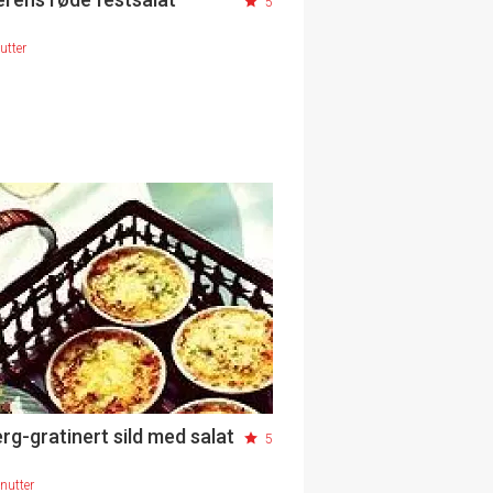
5
utter
rg-gratinert sild med salat
5
nutter