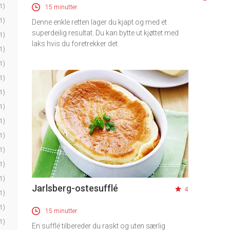
1)
15 minutter
1)
Denne enkle retten lager du kjapt og med et
superdeilig resultat. Du kan bytte ut kjøttet med
1)
laks hvis du foretrekker det.
1)
1)
1)
1)
1)
1)
1)
1)
1)
1)
Jarlsberg-ostesufflé
4
1)
1)
15 minutter
1)
En sufflé tilbereder du raskt og uten særlig