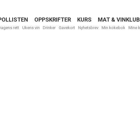
POLLISTEN
OPPSKRIFTER
KURS
MAT & VINKLUB
Menu
Dagens rett
Ukens vin
Drinker
Gavekort
Nyhetsbrev
Min kokebok
Mine 