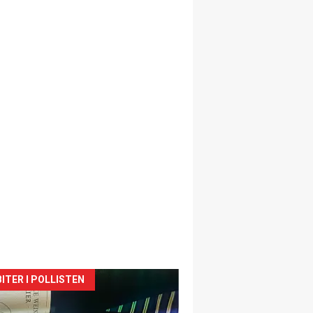
siden
ITER I POLLISTEN
urat