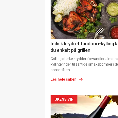
Indisk krydret tandoori-kylling l
du enkelt på grillen
Grill og sterke krydder forvandler alminn
kyllingvinger til saftige smaksbomber i 
oppskriften.
Les hele saken
Forsiden
UKENS VIN
akkurat