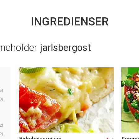
INGREDIENSER
nneholder
jarlsbergost
5)
0)
2)
2)
Birkebeinerpizza
Sommer