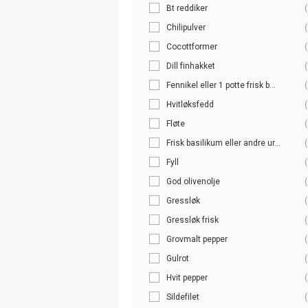
Bt reddiker
(
Chilipulver
(
Cocottformer
(
Dill finhakket
(
Fennikel eller 1 potte frisk b...
(
Hvitløksfedd
(
Fløte
(
Frisk basilikum eller andre ur...
(
Fyll
(
God olivenolje
(
Gressløk
(
Gressløk frisk
(
Grovmalt pepper
(
Gulrot
(
Hvit pepper
(
Sildefilet
(