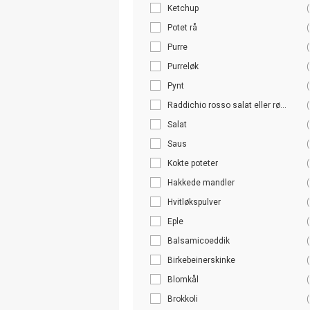
Ketchup
(
Potet rå
(
Purre
(
Purreløk
(
Pynt
(
Raddichio rosso salat eller rø...
(
Salat
(
Saus
(
Kokte poteter
(
Hakkede mandler
(
Hvitløkspulver
(
Eple
(
Balsamicoeddik
(
Birkebeinerskinke
(
Blomkål
(
Brokkoli
(