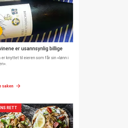
vinene er usannsynlig billige
er knyttet til eieren som får sin «lønn i
en».
e saken
siden
NS RETT
urat