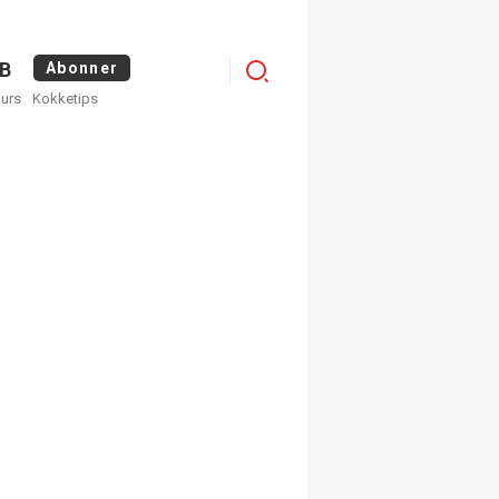
Logg
B
Abonner
kurs
Kokketips
inn