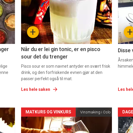
nå
nå
-
-
+
+
2
3
ager
Når du er lei gin tonic, er en pisco
Disse 
sour det du trenger
Årsaken 
elige
Pisco sour er som navnet antyder en svært frisk
himmel
denne
drink, og den forfriskende evnen gjør at den
passer perfekt også til mat.
Les hele saken
Les hel
Forsiden
For
MATKURS OG VINKURS
DAGE
Vinsmaking i Oslo
akkurat
akk