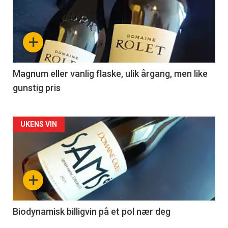
akkurat
nå
+
-
3
Magnum eller vanlig flaske, ulik årgang, men like
gunstig pris
Forsiden
UKENS VIN
akkurat
nå
+
-
4
Biodynamisk billigvin på et pol nær deg