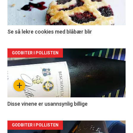
Se så lekre cookies med blåbær blir
Forsiden
GODBITER I POLLISTEN
akkurat
nå
+
-
2
Disse vinene er usannsynlig billige
Forsiden
GODBITER I POLLISTEN