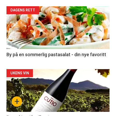
Forsiden
DAGENS RETT
akkurat
nå
-
5
By på en sommerlig pastasalat - din nye favoritt
Forsiden
UKENS VIN
akkurat
nå
+
-