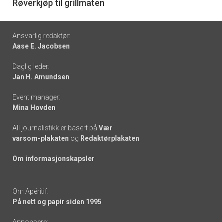
6
Røverkjøp til grillmaten
Footer
Ansvarlig redaktør:
Aase E. Jacobsen
-
Daglig leder:
links
Jan H. Amundsen
Event manager:
Mina Hovden
All journalistikk er basert på
Vær
varsom-plakaten
og
Redaktørplakaten
Om informasjonskapsler
Om Apéritif:
På nett og papir siden 1995