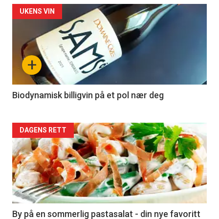
Forsiden
UKENS VIN
akkurat
nå
+
-
4
Biodynamisk billigvin på et pol nær deg
Forsiden
DAGENS RETT
akkurat
nå
-
5
By på en sommerlig pastasalat - din nye favoritt