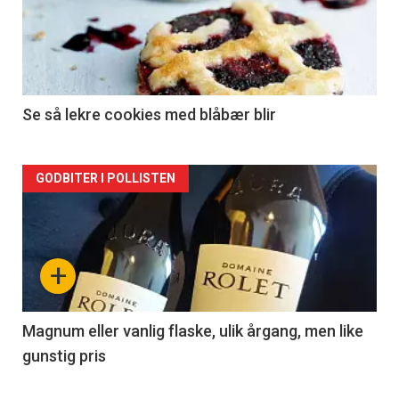
akkurat
nå
-
2
Se så lekre cookies med blåbær blir
Forsiden
GODBITER I POLLISTEN
akkurat
nå
+
-
3
Magnum eller vanlig flaske, ulik årgang, men like
gunstig pris