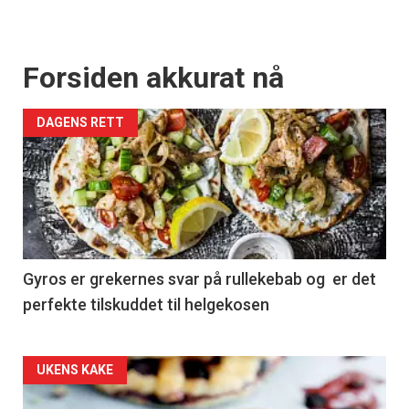
Forsiden akkurat nå
DAGENS RETT
Gyros er grekernes svar på rullekebab og er det
perfekte tilskuddet til helgekosen
Forsiden
UKENS KAKE