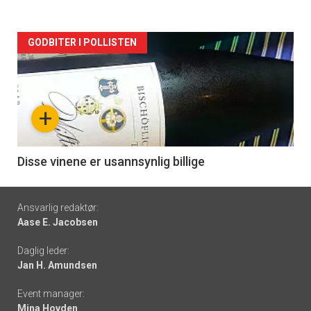
Forsiden
GODBITER I POLLISTEN
akkurat
nå
+
-
6
Disse vinene er usannsynlig billige
Footer
Ansvarlig redaktør:
Aase E. Jacobsen
-
Daglig leder:
links
Jan H. Amundsen
Event manager:
Mina Hovden