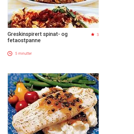
Greskinspirert spinat- og
3
fetaostpanne
5 minutter