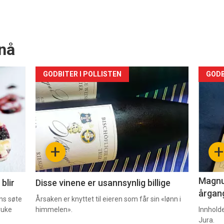
nå
Forsiden
For
GODBITER I POLLISTEN
GODB
akkurat
akk
nå
nå
-
-
+
+
2
3
Magnum
blir
Disse vinene er usannsynlig billige
årgang
ns søte
Årsaken er knyttet til eieren som får sin «lønn i
ruke
himmelen».
Innhold
Jura.