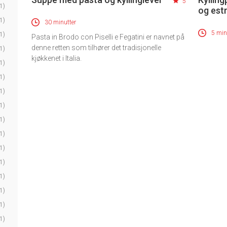
5
1)
og est
1)
30 minutter
5 min
1)
Pasta in Brodo con Piselli e Fegatini er navnet på
denne retten som tilhører det tradisjonelle
1)
kjøkkenet i Italia.
1)
1)
1)
1)
1)
1)
1)
1)
1)
1)
1)
1)