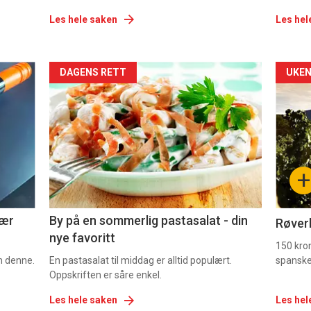
Les hele saken
Les hel
Forsiden
For
DAGENS RETT
UKEN
akkurat
akk
nå
nå
-
-
+
5
6
nær
By på en sommerlig pastasalat - din
Røverk
nye favoritt
150 kron
om denne.
En pastasalat til middag er alltid populært.
spanske
Oppskriften er såre enkel.
Les hele saken
Les hel