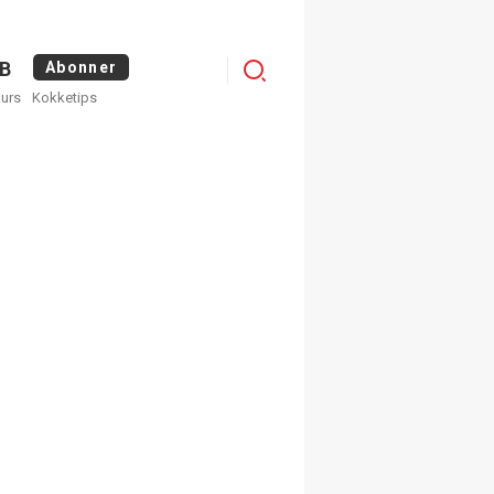
Logg
B
Abonner
kurs
Kokketips
inn