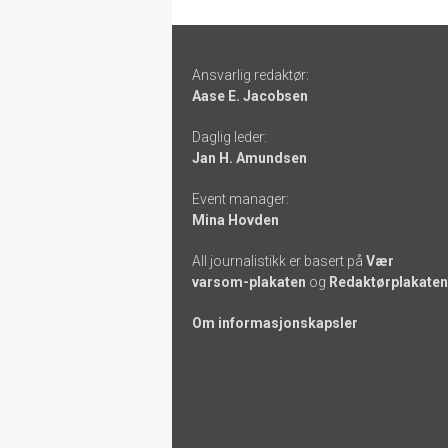
Footer
Ansvarlig redaktør:
-
Aase E. Jacobsen
links
Daglig leder:
Jan H. Amundsen
Event manager:
Mina Hovden
All journalistikk er basert på
Vær
varsom-plakaten
og
Redaktørplakaten
Om informasjonskapsler