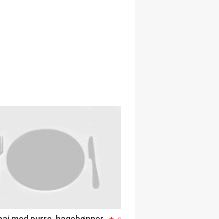
gpai med purre, hagebønner