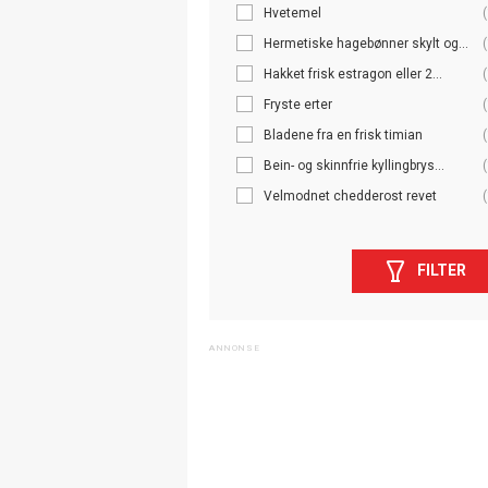
Hvetemel
(
Hermetiske hagebønner skylt og...
(
Hakket frisk estragon eller 2...
(
Fryste erter
(
Bladene fra en frisk timian
(
Bein- og skinnfrie kyllingbrys...
(
Velmodnet chedderost revet
(
FILTER