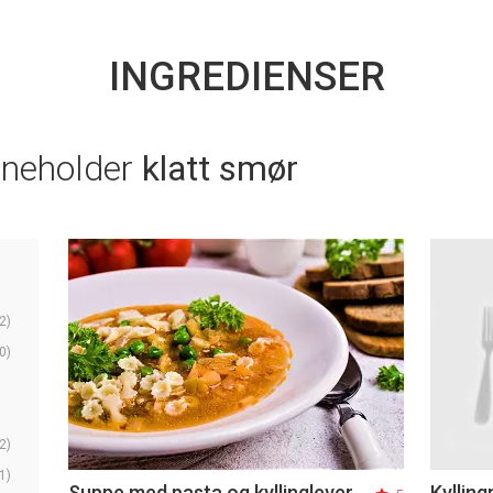
INGREDIENSER
nneholder
klatt smør
2)
0)
2)
1)
Suppe med pasta og kyllinglever
Kyllin