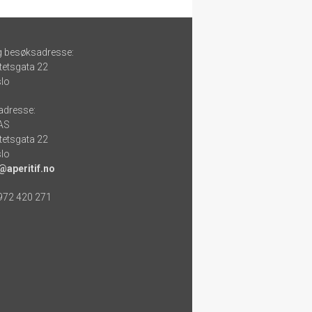
g besøksadresse:
tetsgata 22
lo
adresse:
 AS
tetsgata 22
lo
@aperitif.no
 972 420 271