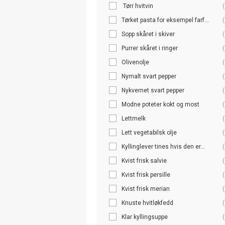
Tørr hvitvin
(
Tørket pasta for eksempel farf...
(
Sopp skåret i skiver
(
Purrer skåret i ringer
(
Olivenolje
(
Nymalt svart pepper
(
Nykvernet svart pepper
(
Modne poteter kokt og most
(
Lettmelk
(
Lett vegetabilsk olje
(
Kyllinglever tines hvis den er...
(
Kvist frisk salvie
(
Kvist frisk persille
(
Kvist frisk merian
(
Knuste hvitløkfedd
(
Klar kyllingsuppe
(