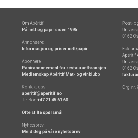
Om Apéritif:
Post- o
På nett og papir siden 1995
Universi
0162 Os
Annonsere:
Informasjon og priser nett/papir
Faktura
Apéritif
Abonnere:
Universi
Papirabonnement for restaurantbransjen
0162 Os
Medlemskap Apéritif Mat- og vinklubb
faktura
Kontakt oss:
Org. nr.
aperitif@aperitif.no
Telefon
+47 21 45 61 60
Ofte stilte spørsmål
Nyhetsbrev:
Meld deg på våre nyhetsbrev