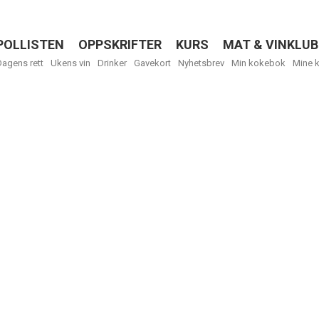
POLLISTEN
OPPSKRIFTER
KURS
MAT & VINKLUB
Menu
Dagens rett
Ukens vin
Drinker
Gavekort
Nyhetsbrev
Min kokebok
Mine 