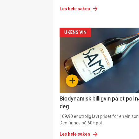
Les hele saken
Forsiden
UKENS VIN
akkurat
nå
-
+
4
Biodynamisk billigvin på et pol 
deg
169,90 er utrolig lavt priset for en vin s
Den finnes på 60+ pol.
Les hele saken