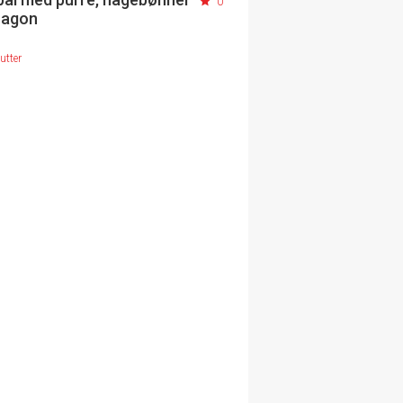
0
ragon
utter