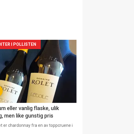
siden
ITER I POLLISTEN
urat
 eller vanlig flaske, ulik
, men like gunstig pris
et er chardonnay fra en av toppcruene i