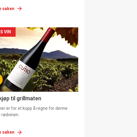
e saken
siden
S VIN
urat
jøp til grillmaten
er er for et kupp å regne for denne
 rødvinen.
e saken