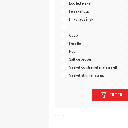
Egg lett pisket
(
Fennikeltopp
(
Finkuttet vårløk
(
(
Ouzo
(
Persille
(
Rogn
(
Salt og pepper
(
Vasket og strimlet matsyre ell...
(
Vasket strimlet spinat
(
FILTER