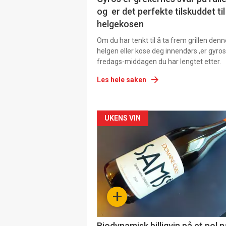
og er det perfekte tilskuddet til
helgekosen
Om du har tenkt til å ta frem grillen denn
helgen eller kose deg innendørs ,er gyros
fredags-middagen du har lengtet etter.
Les hele saken
Forsiden
UKENS VIN
akkurat
nå
-
+
4
Biodynamisk billigvin på et pol 