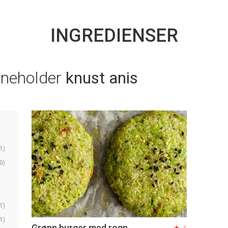
INGREDIENSER
nneholder
knust anis
1)
0)
1)
1)
Grønn burger med rogn