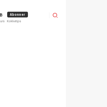
Logg
B
Abonner
kurs
Kokketips
inn