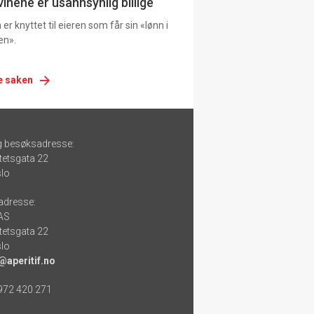
vinene er usannsynlig billige
er knyttet til eieren som får sin «lønn i
en».
e saken
g besøksadresse:
tetsgata 22
lo
adresse:
 AS
tetsgata 22
lo
@aperitif.no
 972 420 271