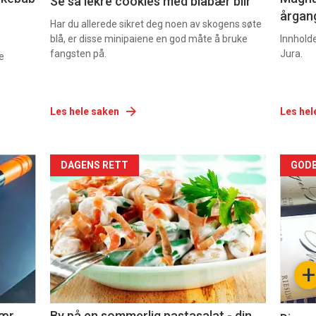
Se så lekre cookies med blåbær blir
årgang
Har du allerede sikret deg noen av skogens søte
blå, er disse minipaiene en god måte å bruke
Innhold
fangsten på.
Jura.
e
Les hele saken
Les hel
Forsiden
For
DAGENS RETT
GODB
akkurat
akk
nå
nå
-
-
+
5
6
nær
By på en sommerlig pastasalat - din