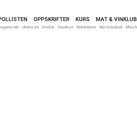
POLLISTEN
OPPSKRIFTER
KURS
MAT & VINKLUB
Menu
Dagens rett
Ukens vin
Drinker
Gavekort
Nyhetsbrev
Min kokebok
Mine 