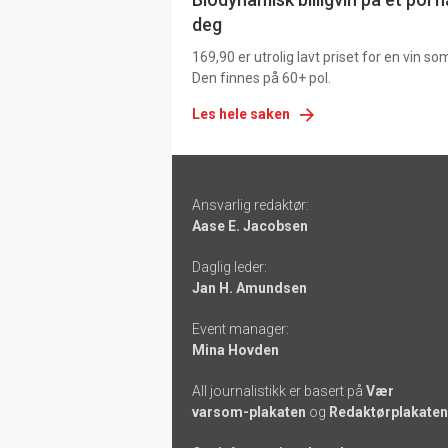
deg
169,90 er utrolig lavt priset for en vin s
Den finnes på 60+ pol.
Les hele saken
Footer
Ansvarlig redaktør:
-
Aase E. Jacobsen
links
Daglig leder:
Jan H. Amundsen
Event manager:
Mina Hovden
All journalistikk er basert på
Vær
varsom-plakaten
og
Redaktørplakaten