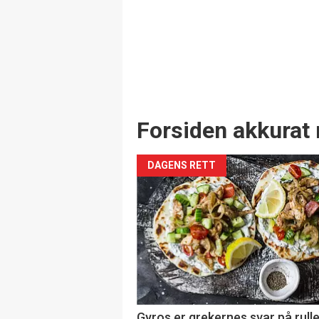
Forsiden akkurat 
DAGENS RETT
Gyros er grekernes svar på rul