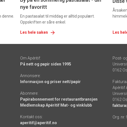
Disse 
nye favoritt
Årsaken 
om denne.
En pastasalat til middag er alltid populært.
himmel
Oppskriften er såre enkel.
Les hele saken
Les hel
Om Apéritif:
Post- o
På nett og papir siden 1995
Universi
0162 Os
Annonsere:
Informasjon og priser nett/papir
Faktura
Apéritif
Abonnere:
Universi
Papirabonnement for restaurantbransjen
0162 Os
Medlemskap Apéritif Mat- og vinklubb
faktura
Kontakt oss:
Org. nr.
aperitif@aperitif.no