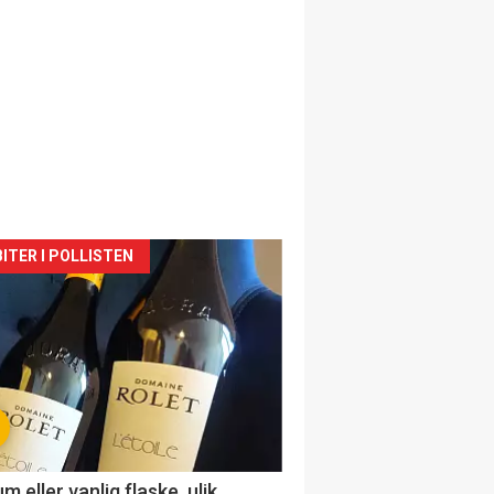
siden
ITER I POLLISTEN
urat
 eller vanlig flaske, ulik