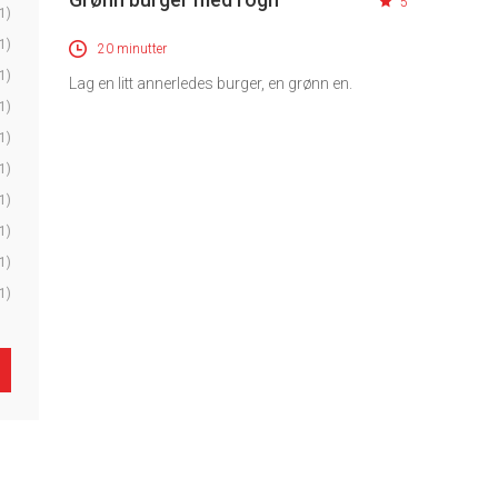
5
1)
1)
20 minutter
1)
Lag en litt annerledes burger, en grønn en.
1)
1)
1)
1)
1)
1)
1)