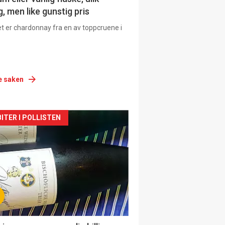
, men like gunstig pris
et er chardonnay fra en av toppcruene i
e saken
siden
ITER I POLLISTEN
urat