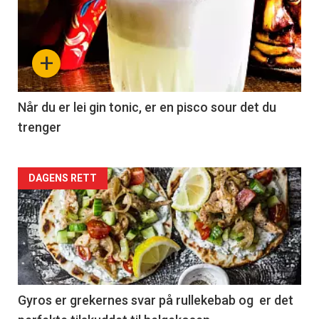
+
Når du er lei gin tonic, er en pisco sour det du
trenger
Forsiden
DAGENS RETT
akkurat
nå
-
2
Gyros er grekernes svar på rullekebab og er det