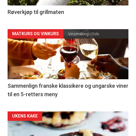
4
Røverkjøp til grillmaten
Forsiden
MATKURS OG VINKURS
Vinsmaking i Oslo
akkurat
nå
-
5
Sammenlign franske klassikere og ungarske viner
til en 5-retters meny
Forsiden
UKENS KAKE
akkurat