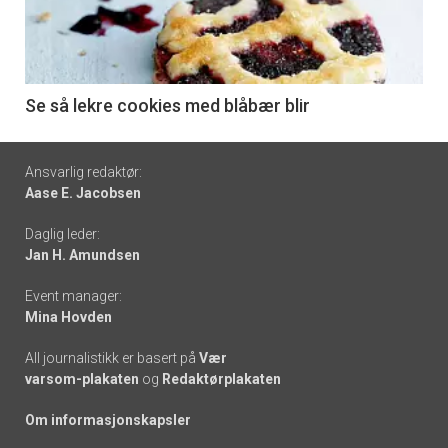
nå
-
6
Se så lekre cookies med blåbær blir
Footer
Ansvarlig redaktør:
Aase E. Jacobsen
-
Daglig leder:
links
Jan H. Amundsen
Event manager:
Mina Hovden
All journalistikk er basert på
Vær
varsom-plakaten
og
Redaktørplakaten
Om informasjonskapsler