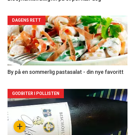
Forsiden
DAGENS RETT
akkurat
nå
-
5
By på en sommerlig pastasalat - din nye favoritt
Forsiden
GODBITER I POLLISTEN
akkurat
nå
+
-