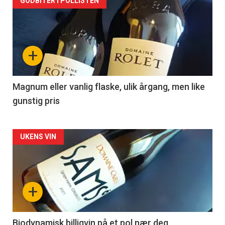
Forsiden
GODBITER I POLLISTEN
akkurat
nå
+
-
3
Magnum eller vanlig flaske, ulik årgang, men like
gunstig pris
Forsiden
UKENS VIN
akkurat
nå
+
-
4
Biodynamisk billigvin på et pol nær deg