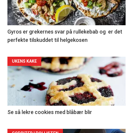
Gyros er grekernes svar på rullekebab og er det
perfekte tilskuddet til helgekosen
Forsiden
UKENS KAKE
akkurat
nå
-
2
Se så lekre cookies med blåbær blir