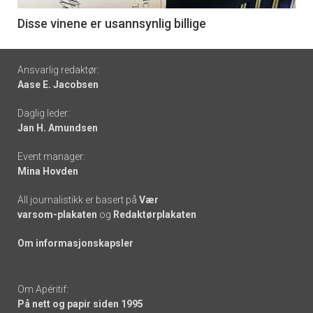
6
Disse vinene er usannsynlig billige
Footer
Ansvarlig redaktør:
Aase E. Jacobsen
-
Daglig leder:
links
Jan H. Amundsen
Event manager:
Mina Hovden
All journalistikk er basert på
Vær
varsom-plakaten
og
Redaktørplakaten
Om informasjonskapsler
Om Apéritif:
På nett og papir siden 1995