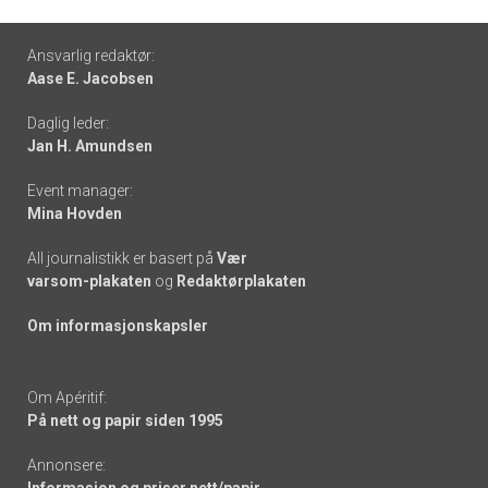
Footer
Ansvarlig redaktør:
Aase E. Jacobsen
-
Daglig leder:
links
Jan H. Amundsen
Event manager:
Mina Hovden
All journalistikk er basert på
Vær
varsom-plakaten
og
Redaktørplakaten
Om informasjonskapsler
Om Apéritif:
På nett og papir siden 1995
Annonsere: