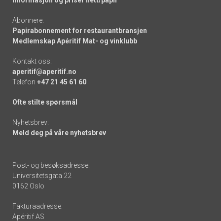
Informasjon og priser nett/papir
Abonnere:
Papirabonnement for restaurantbransjen
Medlemskap Apéritif Mat- og vinklubb
Kontakt oss:
aperitif@aperitif.no
Telefon
+47 21 45 61 60
Ofte stilte spørsmål
Nyhetsbrev:
Meld deg på våre nyhetsbrev
Post- og besøksadresse:
Universitetsgata 22
0162 Oslo
Fakturaadresse:
Apéritif AS