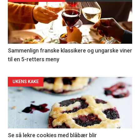
akkurat
nå
-
5
Sammenlign franske klassikere og ungarske viner
til en 5-retters meny
Forsiden
UKENS KAKE
akkurat
nå
-
6
Se så lekre cookies med blåbær blir