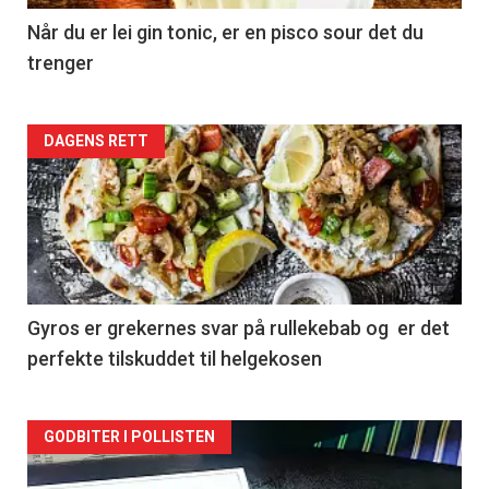
Når du er lei gin tonic, er en pisco sour det du
trenger
Forsiden
DAGENS RETT
akkurat
nå
-
2
Gyros er grekernes svar på rullekebab og er det
perfekte tilskuddet til helgekosen
Forsiden
GODBITER I POLLISTEN
akkurat