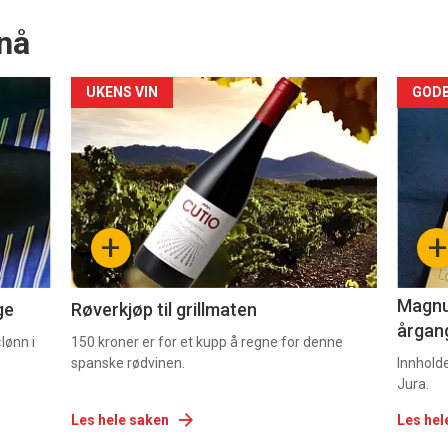
nå
Forsiden
For
UKENS VIN
GODB
akkurat
akk
nå
nå
-
-
+
+
2
3
Magnum
ge
Røverkjøp til grillmaten
årgang
lønn i
150 kroner er for et kupp å regne for denne
spanske rødvinen.
Innhold
Jura.
Les hele saken
Les hel