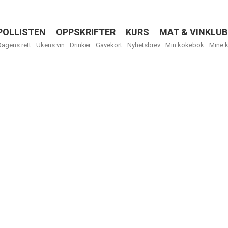
POLLISTEN
OPPSKRIFTER
KURS
MAT & VINKLUB
Menu
Dagens rett
Ukens vin
Drinker
Gavekort
Nyhetsbrev
Min kokebok
Mine 