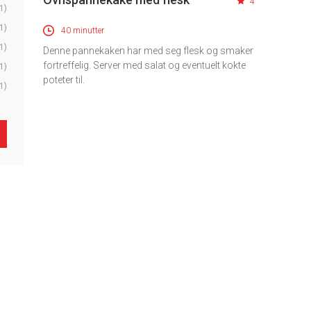
4
1)
1)
40 minutter
1)
Denne pannekaken har med seg flesk og smaker
fortreffelig. Server med salat og eventuelt kokte
1)
poteter til.
1)