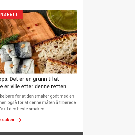
siden
NS RETT
urat
ps: Det er en grunn til at
e er ville etter denne retten
ikke bare for at den smaker godt med en
men også for at denne måten å tilberede
får ut den beste smaken.
e saken