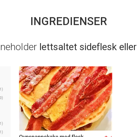
INGREDIENSER
nneholder
lettsaltet sideflesk ell
1)
0)
1)
1)
Ovnspannekake med flesk