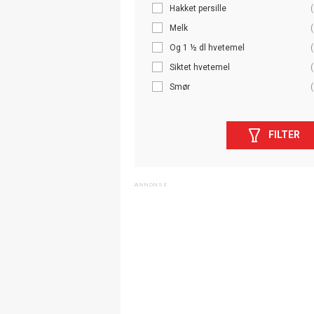
Hakket persille
(
Melk
(
Og 1 ½ dl hvetemel
(
Siktet hvetemel
(
Smør
(
FILTER