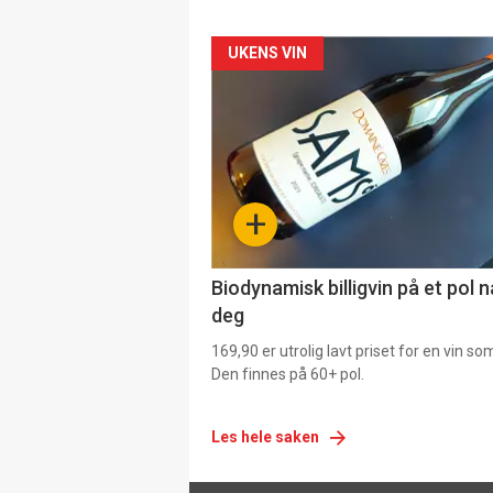
Forsiden
UKENS VIN
akkurat
nå
-
+
4
Biodynamisk billigvin på et pol 
deg
169,90 er utrolig lavt priset for en vin s
Den finnes på 60+ pol.
Les hele saken