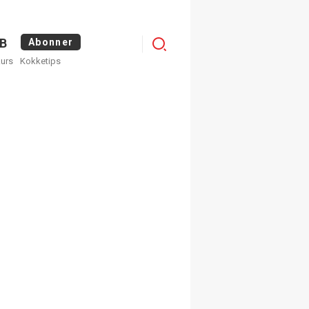
Logg
B
Abonner
kurs
Kokketips
inn