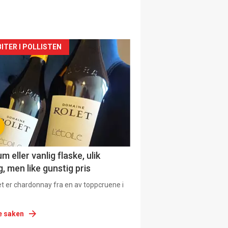
siden
ITER I POLLISTEN
urat
 eller vanlig flaske, ulik
, men like gunstig pris
et er chardonnay fra en av toppcruene i
e saken