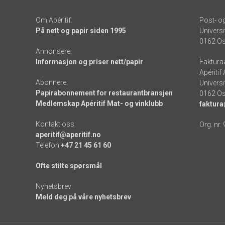
Om Apéritif:
Post- o
På nett og papir siden 1995
Universi
0162 Os
Annonsere:
Informasjon og priser nett/papir
Faktura
Apéritif
Abonnere:
Universi
Papirabonnement for restaurantbransjen
0162 Os
Medlemskap Apéritif Mat- og vinklubb
faktura
Kontakt oss:
Org. nr.
aperitif@aperitif.no
Telefon
+47 21 45 61 60
Ofte stilte spørsmål
Nyhetsbrev:
Meld deg på våre nyhetsbrev