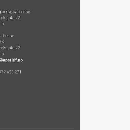
g besøksadresse:
tetsgata 22
lo
adresse:
 AS
tetsgata 22
lo
@aperitif.no
 972 420 271