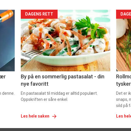
Forsiden
For
DAGENS RETT
DAGE
akkurat
akk
nå
nå
-
-
5
6
nær
By på en sommerlig pastasalat - din
Rollmo
nye favoritt
tysker
om denne.
En pastasalat til middag er alltid populært.
Det er 
Oppskriften er såre enkel.
snaps, 
sild på 
Les hele saken
Les hel