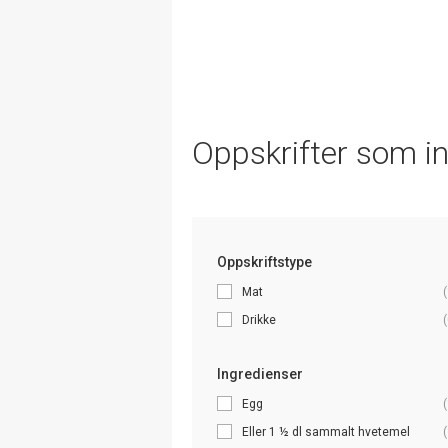
Oppskrifter som i
Oppskriftstype
Mat
(
Drikke
(
Ingredienser
Egg
(
Eller 1 ½ dl sammalt hvetemel
(