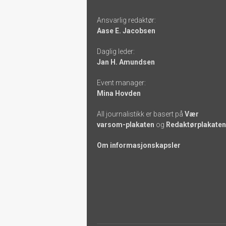
Footer
Ansvarlig redaktør:
-
Aase E. Jacobsen
links
Daglig leder:
Jan H. Amundsen
Event manager:
Mina Hovden
All journalistikk er basert på
Vær
varsom-plakaten
og
Redaktørplakaten
Om informasjonskapsler