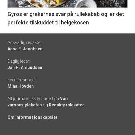
-
6
Gyros er grekernes svar på rullekebab og er det
perfekte tilskuddet til helgekosen
Footer
Ansvarlig redaktør:
Aase E. Jacobsen
-
Daglig leder:
links
Jan H. Amundsen
Event manager:
Mina Hovden
All journalistikk er basert på
Vær
varsom-plakaten
og
Redaktørplakaten
Om informasjonskapsler