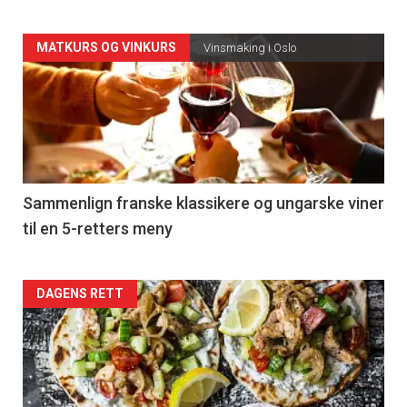
Forsiden
MATKURS OG VINKURS
Vinsmaking i Oslo
akkurat
nå
-
5
Sammenlign franske klassikere og ungarske viner
til en 5-retters meny
Forsiden
DAGENS RETT
akkurat
nå