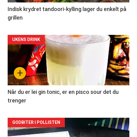
Indisk krydret tandoori-kylling lager du enkelt på
grillen
Forsiden
UKENS DRINK
akkurat
nå
+
-
2
Når du er lei gin tonic, er en pisco sour det du
trenger
Forsiden
GODBITER I POLLISTEN
akkurat