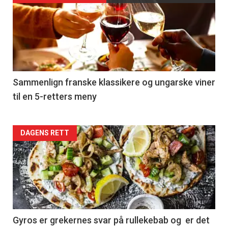
akkurat
nå
-
5
Sammenlign franske klassikere og ungarske viner
til en 5-retters meny
Forsiden
DAGENS RETT
akkurat
nå
-
6
Gyros er grekernes svar på rullekebab og er det