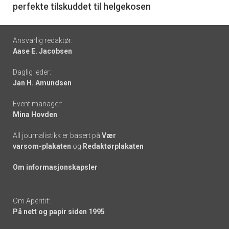
perfekte tilskuddet til helgekosen
Footer
Ansvarlig redaktør:
Aase E. Jacobsen
-
Daglig leder:
links
Jan H. Amundsen
Event manager:
Mina Hovden
All journalistikk er basert på
Vær
varsom-plakaten
og
Redaktørplakaten
Om informasjonskapsler
Om Apéritif:
På nett og papir siden 1995