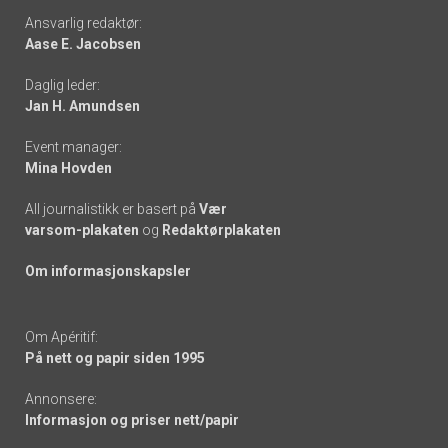
Footer
Ansvarlig redaktør:
Aase E. Jacobsen
-
Daglig leder:
links
Jan H. Amundsen
Event manager:
Mina Hovden
All journalistikk er basert på
Vær
varsom-plakaten
og
Redaktørplakaten
Om informasjonskapsler
Om Apéritif:
På nett og papir siden 1995
Annonsere:
Informasjon og priser nett/papir