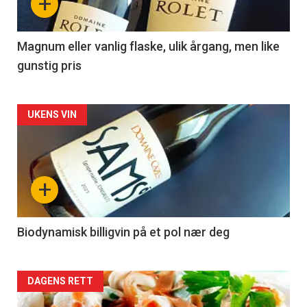
+
-
3
Magnum eller vanlig flaske, ulik årgang, men like
gunstig pris
Forsiden
UKENS VIN
akkurat
nå
+
-
4
Biodynamisk billigvin på et pol nær deg
Forsiden
DAGENS RETT