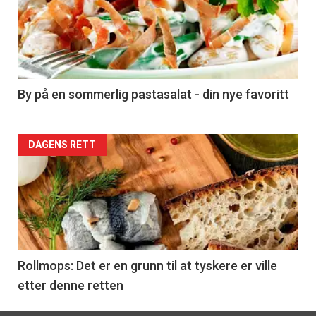
akkurat
nå
-
5
By på en sommerlig pastasalat - din nye favoritt
Forsiden
DAGENS RETT
akkurat
nå
-
6
Rollmops: Det er en grunn til at tyskere er ville
etter denne retten