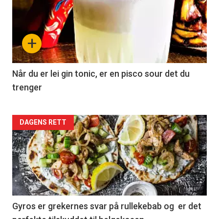
+
Når du er lei gin tonic, er en pisco sour det du
trenger
Forsiden
DAGENS RETT
akkurat
nå
-
2
Gyros er grekernes svar på rullekebab og er det