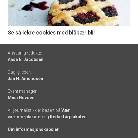
nå
-
6
Se så lekre cookies med blåbær blir
Footer
Ansvarlig redaktør:
Aase E. Jacobsen
-
Daglig leder:
links
Jan H. Amundsen
Event manager:
Mina Hovden
All journalistikk er basert på
Vær
varsom-plakaten
og
Redaktørplakaten
Om informasjonskapsler