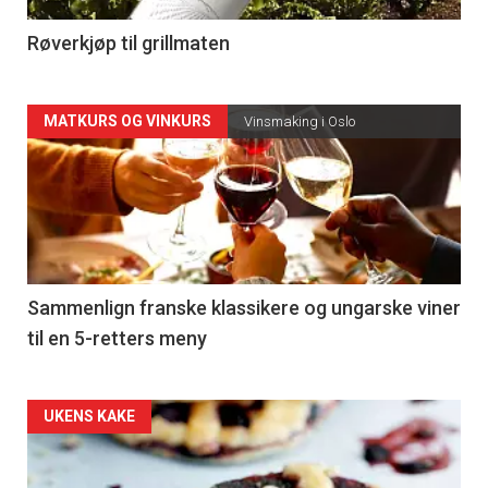
4
Røverkjøp til grillmaten
Forsiden
MATKURS OG VINKURS
Vinsmaking i Oslo
akkurat
nå
-
5
Sammenlign franske klassikere og ungarske viner
til en 5-retters meny
Forsiden
UKENS KAKE
akkurat