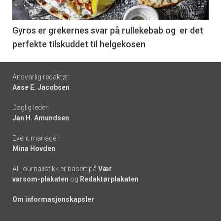
-
6
Gyros er grekernes svar på rullekebab og er det
perfekte tilskuddet til helgekosen
Footer
Ansvarlig redaktør:
Aase E. Jacobsen
-
Daglig leder:
links
Jan H. Amundsen
Event manager:
Mina Hovden
All journalistikk er basert på
Vær
varsom-plakaten
og
Redaktørplakaten
Om informasjonskapsler