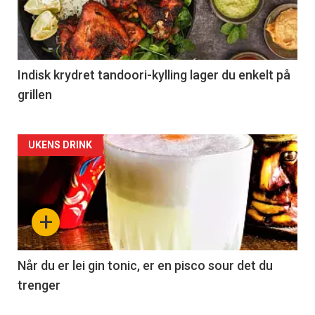
Indisk krydret tandoori-kylling lager du enkelt på
grillen
Forsiden
UKENS DRINK
akkurat
nå
+
-
2
Når du er lei gin tonic, er en pisco sour det du
trenger