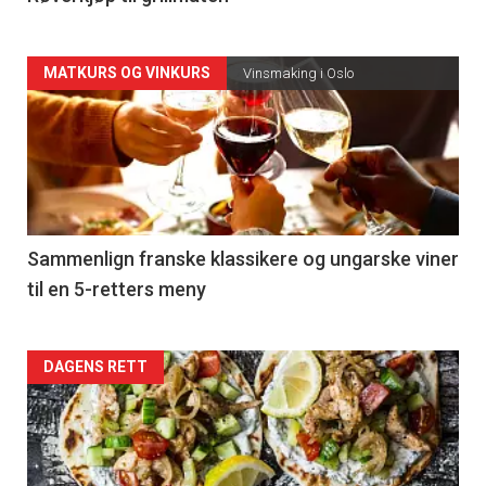
Forsiden
MATKURS OG VINKURS
Vinsmaking i Oslo
akkurat
nå
-
5
Sammenlign franske klassikere og ungarske viner
til en 5-retters meny
Forsiden
DAGENS RETT
akkurat
nå