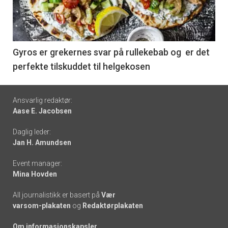
nå
-
6
Gyros er grekernes svar på rullekebab og er det
perfekte tilskuddet til helgekosen
Footer
Ansvarlig redaktør:
Aase E. Jacobsen
-
Daglig leder:
links
Jan H. Amundsen
Event manager:
Mina Hovden
All journalistikk er basert på
Vær
varsom-plakaten
og
Redaktørplakaten
Om informasjonskapsler