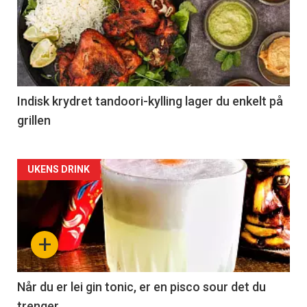
Indisk krydret tandoori-kylling lager du enkelt på
grillen
Forsiden
UKENS DRINK
akkurat
nå
+
-
2
Når du er lei gin tonic, er en pisco sour det du
trenger