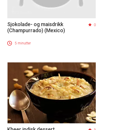
Sjokolade- og maisdrikk
0
(Champurrado) (Mexico)
5 minutter
Kheer indisk dessert