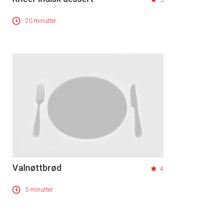
3
20 minutter
Valnøttbrød
4
5 minutter