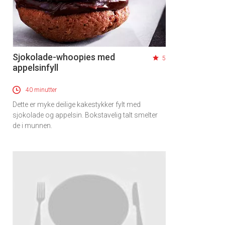
Sjokolade-whoopies med
5
appelsinfyll
40 minutter
Dette er myke deilige kakestykker fylt med
sjokolade og appelsin. Bokstavelig talt smelter
de i munnen.