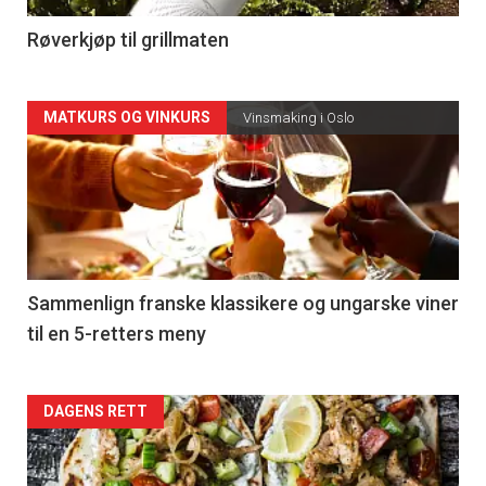
4
Røverkjøp til grillmaten
Forsiden
MATKURS OG VINKURS
Vinsmaking i Oslo
akkurat
nå
-
5
Sammenlign franske klassikere og ungarske viner
til en 5-retters meny
Forsiden
DAGENS RETT
akkurat