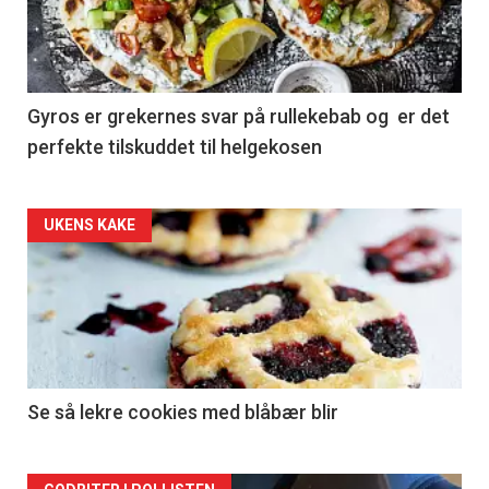
Gyros er grekernes svar på rullekebab og er det
perfekte tilskuddet til helgekosen
Forsiden
UKENS KAKE
akkurat
nå
-
2
Se så lekre cookies med blåbær blir