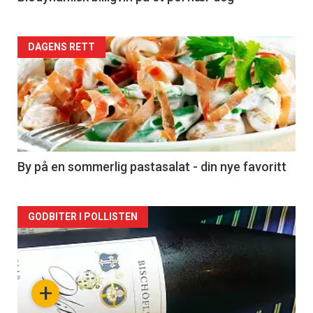
Forsiden
DAGENS RETT
akkurat
nå
-
5
By på en sommerlig pastasalat - din nye favoritt
Forsiden
GODBITER I POLLISTEN
akkurat
nå
+
-