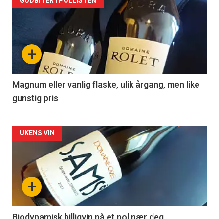
Forsiden
GODBITER I POLLISTEN
akkurat
nå
+
-
3
Magnum eller vanlig flaske, ulik årgang, men like
gunstig pris
Forsiden
UKENS VIN
akkurat
nå
+
-
4
Biodynamisk billigvin på et pol nær deg