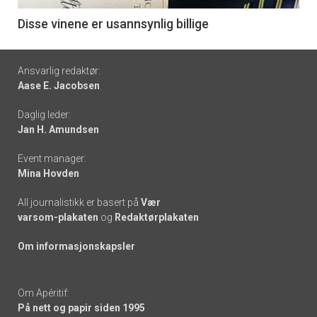
6
Disse vinene er usannsynlig billige
Footer
Ansvarlig redaktør:
Aase E. Jacobsen
-
Daglig leder:
links
Jan H. Amundsen
Event manager:
Mina Hovden
All journalistikk er basert på
Vær
varsom-plakaten
og
Redaktørplakaten
Om informasjonskapsler
Om Apéritif:
På nett og papir siden 1995