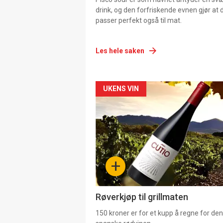
drink, og den forfriskende evnen gjør at 
passer perfekt også til mat.
Les hele saken
Forsiden
UKENS VIN
akkurat
nå
-
+
4
Røverkjøp til grillmaten
150 kroner er for et kupp å regne for de