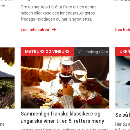
den
Om du har tenkt til å ta frem grillen denne
helgen eller kose deg innendørs ,er gyros
fredags-middagen du har lengtet etter.
Les hele saken
Les hel
Forsiden
For
MATKURS OG VINKURS
UKEN
Vinsmaking i Oslo
akkurat
akk
nå
nå
-
-
5
6
Sammenlign franske klassikere og
Se så 
ungarske viner til en 5-retters meny
nne
Har du 