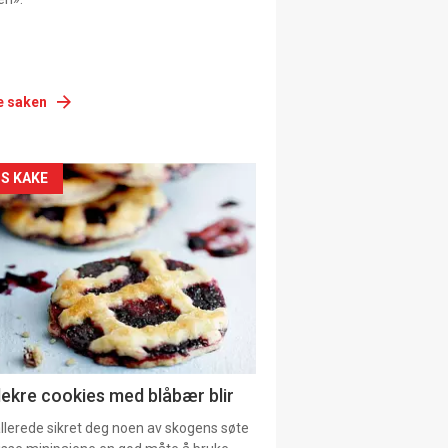
e saken
siden
S KAKE
urat
lekre cookies med blåbær blir
allerede sikret deg noen av skogens søte