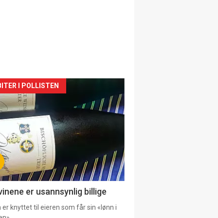
siden
ITER I POLLISTEN
urat
vinene er usannsynlig billige
er knyttet til eieren som får sin «lønn i
en».