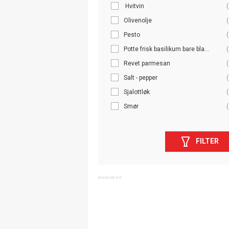
Hvitvin
(
Olivenolje
(
Pesto
(
Potte frisk basilikum bare bla...
(
Revet parmesan
(
Salt - pepper
(
Sjalottløk
(
Smør
(
FILTER