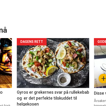
nå
Forsiden
For
DAGENS RETT
GODB
akkurat
akk
nå
nå
-
-
+
2
3
co
Gyros er grekernes svar på rullekebab
Disse 
og er det perfekte tilskuddet til
Årsaken 
helgekosen
t frisk
himmel