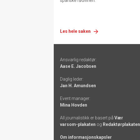
spanske rødvinen.
Les hele saken
Footer
Ansvarlig redaktør:
-
Aase E. Jacobsen
links
Daglig leder:
Jan H. Amundsen
Event manager:
Mina Hovden
All journalistikk er basert på
Vær
varsom-plakaten
og
Redaktørplakaten
Om informasjonskapsler