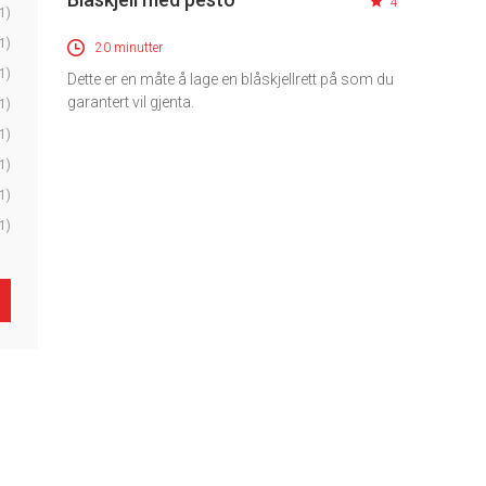
4
1)
1)
20 minutter
1)
Dette er en måte å lage en blåskjellrett på som du
garantert vil gjenta.
1)
1)
1)
1)
1)