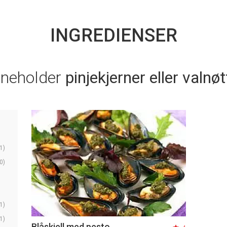
INGREDIENSER
nneholder
pinjekjerner eller valnøt
1)
0)
1)
1)
Blåskjell med pesto