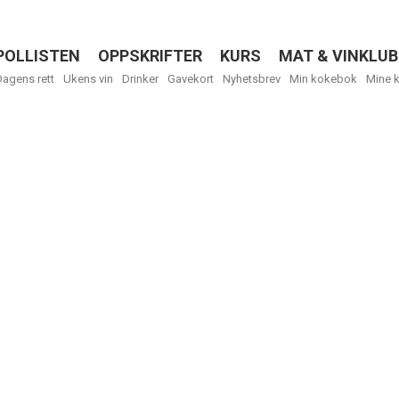
POLLISTEN
OPPSKRIFTER
KURS
MAT & VINKLUB
Menu
Dagens rett
Ukens vin
Drinker
Gavekort
Nyhetsbrev
Min kokebok
Mine 