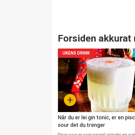
Forsiden akkurat 
UKENS DRINK
+
Når du er lei gin tonic, er en pis
sour det du trenger
Pisco sour er som navnet antyder en svær