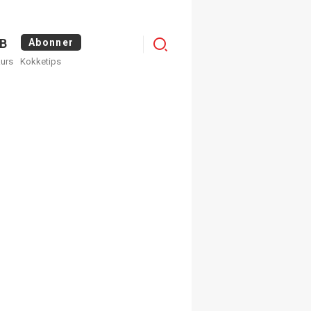
Logg
B
Abonner
kurs
Kokketips
inn