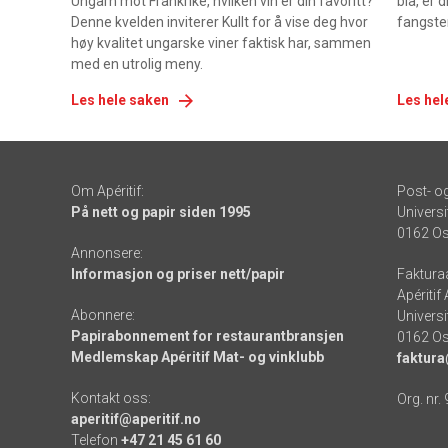
Ungarn mot Frankrike, hvilken vin er din favoritt?
blå, er
Denne kvelden inviterer Kullt for å vise deg hvor
fangste
høy kvalitet ungarske viner faktisk har, sammen
med en utrolig meny.
Les hele saken
Les hel
Om Apéritif:
Post- o
På nett og papir siden 1995
Universi
0162 Os
Annonsere:
Informasjon og priser nett/papir
Faktura
Apéritif
Abonnere:
Universi
Papirabonnement for restaurantbransjen
0162 Os
Medlemskap Apéritif Mat- og vinklubb
faktura
Kontakt oss:
Org. nr.
aperitif@aperitif.no
Telefon
+47 21 45 61 60