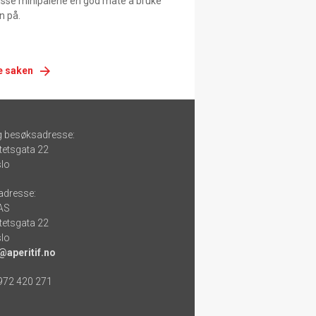
 disse minipaiene en god måte å bruke
n på.
e saken
g besøksadresse:
tetsgata 22
lo
adresse:
 AS
tetsgata 22
lo
@aperitif.no
 972 420 271