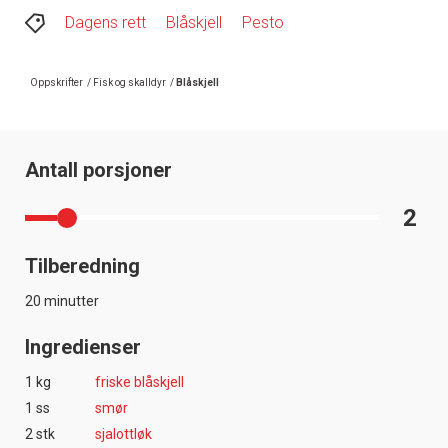
Dagens rett
Blåskjell
Pesto
Oppskrifter
/
Fisk og skalldyr
/
Blåskjell
Antall porsjoner
2
Tilberedning
20 minutter
Ingredienser
1 kg
friske blåskjell
1 ss
smør
2 stk
sjalottløk