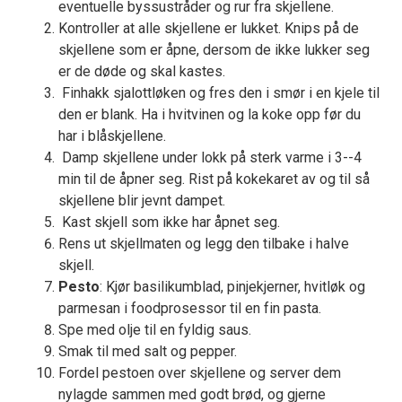
eventuelle byssustråder og rur fra skjellene.
Kontroller at alle skjellene er lukket. Knips på de
skjellene som er åpne, dersom de ikke lukker seg
er de døde og skal kastes.
Finhakk sjalottløken og fres den i smør i en kjele til
den er blank. Ha i hvitvinen og la koke opp før du
har i blåskjellene.
Damp skjellene under lokk på sterk varme i 3--4
min til de åpner seg. Rist på kokekaret av og til så
skjellene blir jevnt dampet.
Kast skjell som ikke har åpnet seg.
Rens ut skjellmaten og legg den tilbake i halve
skjell.
Pesto
: Kjør basilikumblad, pinjekjerner, hvitløk og
parmesan i foodprosessor til en fin pasta.
Spe med olje til en fyldig saus.
Smak til med salt og pepper.
Fordel pestoen over skjellene og server dem
nylagde sammen med godt brød, og gjerne