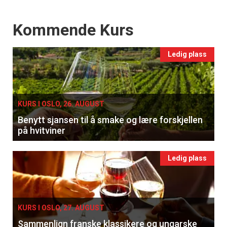
Events
Kommende Kurs
Ledig plass
KURS I OSLO, 26. AUGUST
Benytt sjansen til å smake og lære forskjellen
på hvitviner
Ledig plass
KURS I OSLO, 27. AUGUST
Sammenlign franske klassikere og ungarske