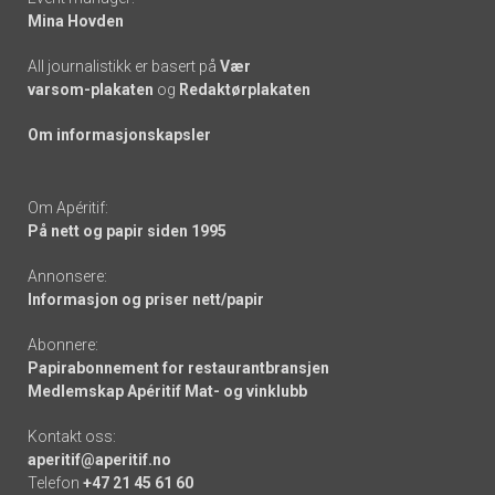
Mina Hovden
All journalistikk er basert på
Vær
varsom-plakaten
og
Redaktørplakaten
Om informasjonskapsler
Om Apéritif:
På nett og papir siden 1995
Annonsere:
Informasjon og priser nett/papir
Abonnere:
Papirabonnement for restaurantbransjen
Medlemskap Apéritif Mat- og vinklubb
Kontakt oss:
aperitif@aperitif.no
Telefon
+47 21 45 61 60