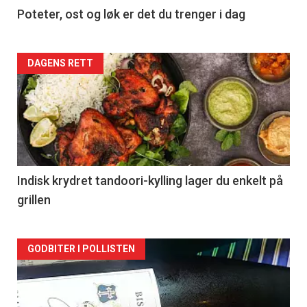
Poteter, ost og løk er det du trenger i dag
Forsiden
DAGENS RETT
akkurat
nå
-
2
Indisk krydret tandoori-kylling lager du enkelt på
grillen
Forsiden
GODBITER I POLLISTEN
akkurat