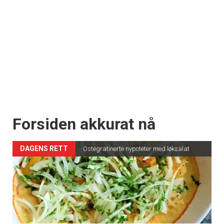
Forsiden akkurat nå
DAGENS RETT
Ostegratinerte nypoteter med løksalat