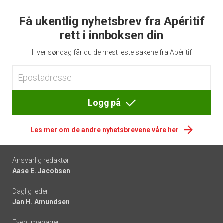
Få ukentlig nyhetsbrev fra Apéritif
rett i innboksen din
Hver søndag får du de mest leste sakene fra Apéritif
Logg på
Les mer om de andre nyhetsbrevene våre her
Footer
Ansvarlig redaktør:
Aase E. Jacobsen
-
Daglig leder:
links
Jan H. Amundsen
Event manager: