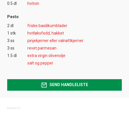
0.5 dl
hvitvin
Pesto
2 dl
friske basilikumblader
1 stk
hvitløksfedd, hakket
3 ss
pinjekjerner eller valnøttkjerner
3 ss
revet parmesan
1.5 dl
extra virgin olivenolje
salt og pepper
SEND HANDLELISTE