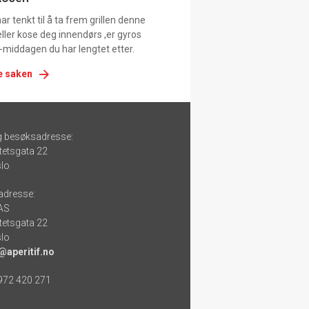
r tenkt til å ta frem grillen denne
ller kose deg innendørs ,er gyros
-middagen du har lengtet etter.
e saken
g besøksadresse:
tetsgata 22
lo
adresse:
 AS
tetsgata 22
lo
@aperitif.no
 972 420 271