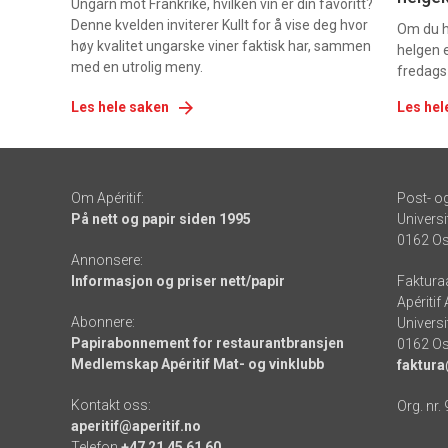
Ungarn mot Frankrike, hvilken vin er din favoritt?
Denne kvelden inviterer Kullt for å vise deg hvor
Om du ha
høy kvalitet ungarske viner faktisk har, sammen
helgen e
med en utrolig meny.
fredags
Les hele saken
Les hel
Om Apéritif:
Post- o
På nett og papir siden 1995
Universi
0162 Os
Annonsere:
Informasjon og priser nett/papir
Faktura
Apéritif
Abonnere:
Universi
Papirabonnement for restaurantbransjen
0162 Os
Medlemskap Apéritif Mat- og vinklubb
faktura
Kontakt oss:
Org. nr.
aperitif@aperitif.no
Telefon
+47 21 45 61 60