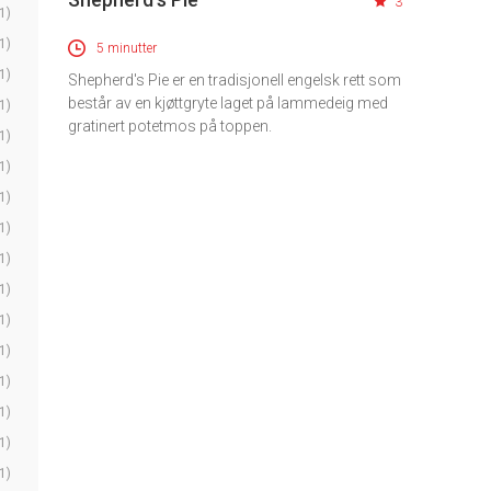
3
1)
1)
5 minutter
1)
Shepherd's Pie er en tradisjonell engelsk rett som
består av en kjøttgryte laget på lammedeig med
1)
gratinert potetmos på toppen.
1)
1)
1)
1)
1)
1)
1)
1)
1)
1)
1)
1)