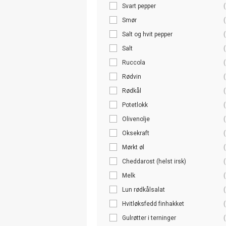
Svart pepper
(
Smør
(
Salt og hvit pepper
(
Salt
(
Ruccola
(
Rødvin
(
Rødkål
(
Potetlokk
(
Olivenolje
(
Oksekraft
(
Mørkt øl
(
Cheddarost (helst irsk)
(
Melk
(
Lun rødkålsalat
(
Hvitløksfedd finhakket
(
Gulrøtter i terninger
(