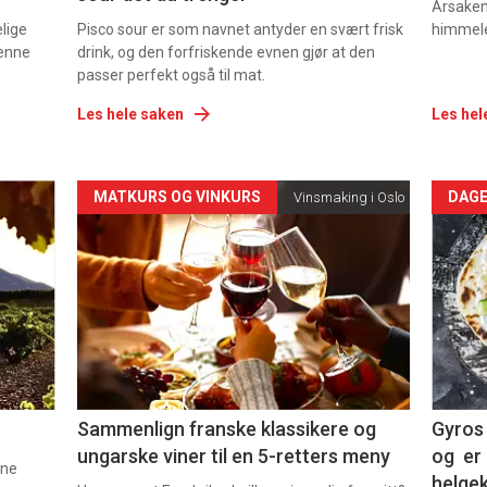
Årsaken 
elige
Pisco sour er som navnet antyder en svært frisk
himmel
denne
drink, og den forfriskende evnen gjør at den
passer perfekt også til mat.
Les hele saken
Les hel
Forsiden
For
MATKURS OG VINKURS
DAGE
Vinsmaking i Oslo
akkurat
akk
nå
nå
-
-
5
6
Sammenlign franske klassikere og
Gyros 
ungarske viner til en 5-retters meny
og er 
nne
helge