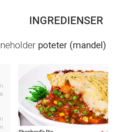
INGREDIENSER
nneholder
poteter (mandel)
1)
0)
1)
1)
Shepherd's Pie