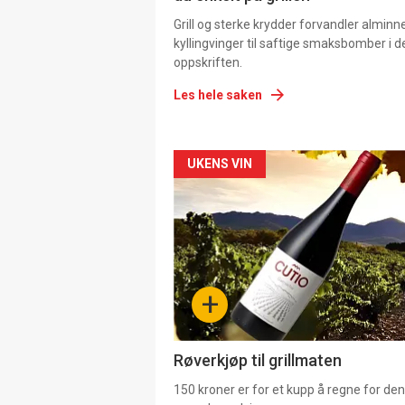
Grill og sterke krydder forvandler alminn
kyllingvinger til saftige smaksbomber i 
oppskriften.
Les hele saken
Forsiden
UKENS VIN
akkurat
nå
-
+
4
Røverkjøp til grillmaten
150 kroner er for et kupp å regne for de