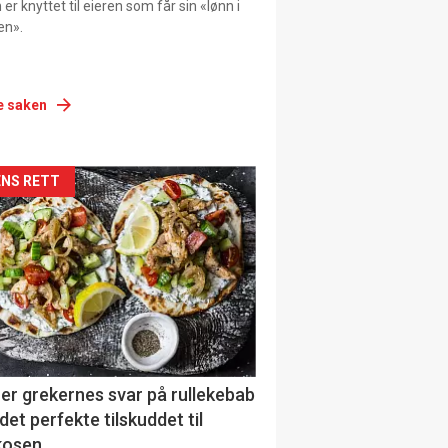
er knyttet til eieren som får sin «lønn i
en».
e saken
siden
NS RETT
urat
er grekernes svar på rullekebab
det perfekte tilskuddet til
kosen