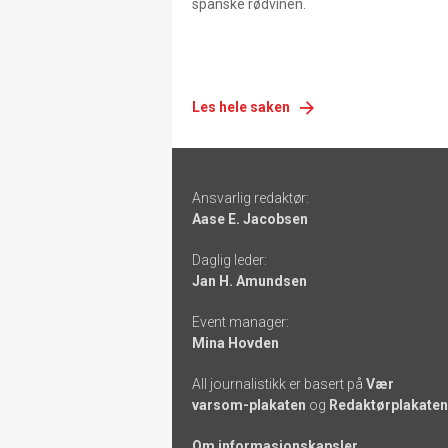
spanske rødvinen.
Les hele saken
Footer
Ansvarlig redaktør:
-
Aase E. Jacobsen
links
Daglig leder:
Jan H. Amundsen
Event manager:
Mina Hovden
All journalistikk er basert på
Vær
varsom-plakaten
og
Redaktørplakaten
Om informasjonskapsler