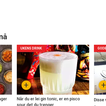
nå
Forsiden
For
UKENS DRINK
GODB
akkurat
akk
nå
nå
-
-
+
+
2
3
ager
Når du er lei gin tonic, er en pisco
Disse 
sour det du trenger