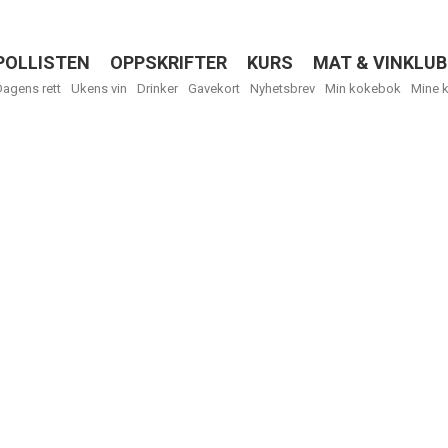
POLLISTEN
OPPSKRIFTER
KURS
MAT & VINKLUB
Menu
Dagens rett
Ukens vin
Drinker
Gavekort
Nyhetsbrev
Min kokebok
Mine 