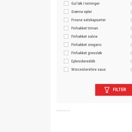
Gul løk i terninger
(
Grønne epler
(
Frosne selskapserter
(
Finhakket timian
(
Finhakket salvie
(
Finhakket oregano
(
Finhakket gressløk
(
Eplesidereddik
(
Worcestershire saus
(
FILTER