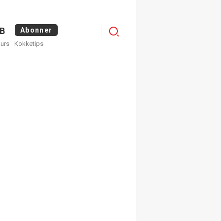
Logg
B
Abonner
kurs
Kokketips
inn