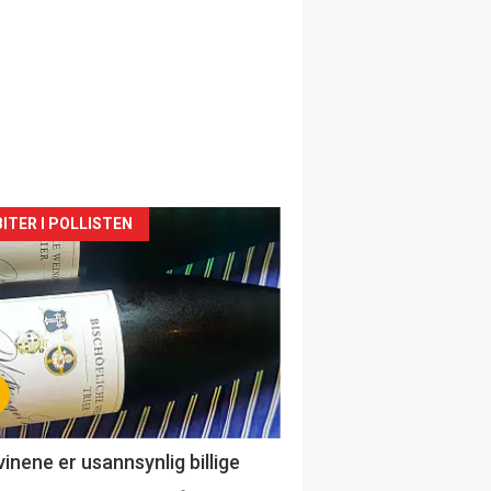
siden
ITER I POLLISTEN
urat
vinene er usannsynlig billige