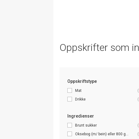
Oppskrifter som i
Oppskriftstype
Mat
(
Drikke
(
Ingredienser
Brunt sukker
(
Oksebog (m/ bein) eller 800 g...
(