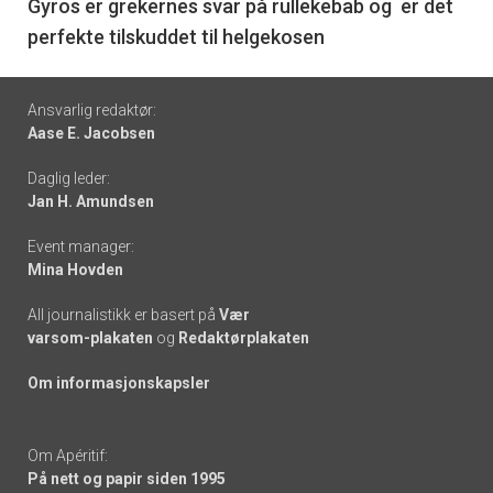
6
Gyros er grekernes svar på rullekebab og er det
perfekte tilskuddet til helgekosen
Footer
Ansvarlig redaktør:
Aase E. Jacobsen
-
Daglig leder:
links
Jan H. Amundsen
Event manager:
Mina Hovden
All journalistikk er basert på
Vær
varsom-plakaten
og
Redaktørplakaten
Om informasjonskapsler
Om Apéritif:
På nett og papir siden 1995