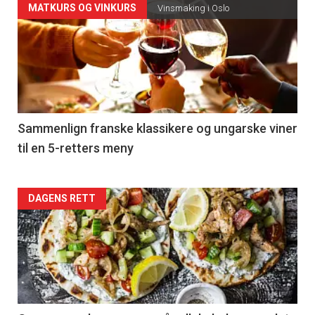
Forsiden
MATKURS OG VINKURS
Vinsmaking i Oslo
akkurat
nå
-
5
Sammenlign franske klassikere og ungarske viner
til en 5-retters meny
Forsiden
DAGENS RETT
akkurat
nå
-