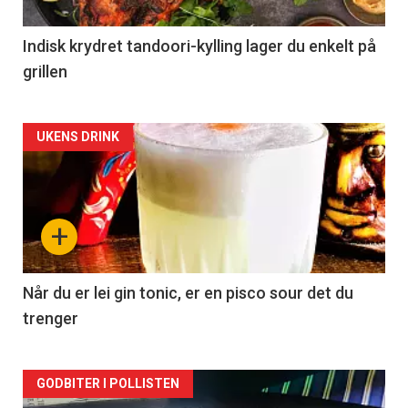
Indisk krydret tandoori-kylling lager du enkelt på
grillen
Forsiden
UKENS DRINK
akkurat
nå
+
-
2
Når du er lei gin tonic, er en pisco sour det du
trenger
Forsiden
GODBITER I POLLISTEN