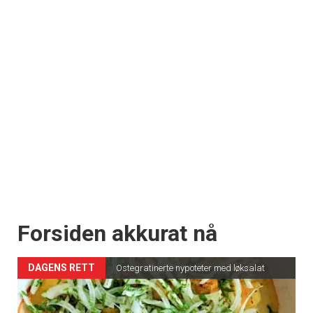
Forsiden akkurat nå
DAGENS RETT
Ostegratinerte nypoteter med løksalat