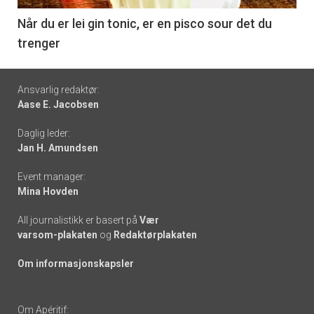
6
Når du er lei gin tonic, er en pisco sour det du
trenger
Footer
Ansvarlig redaktør:
Aase E. Jacobsen
-
Daglig leder:
links
Jan H. Amundsen
Event manager:
Mina Hovden
All journalistikk er basert på
Vær
varsom-plakaten
og
Redaktørplakaten
Om informasjonskapsler
Om Apéritif: