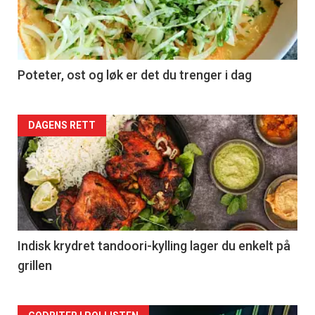
Poteter, ost og løk er det du trenger i dag
Forsiden
DAGENS RETT
akkurat
nå
-
2
Indisk krydret tandoori-kylling lager du enkelt på
grillen