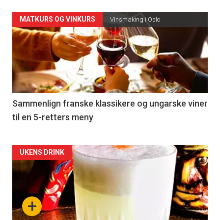
Forsiden
MATKURS OG VINKURS
Vinsmaking i Oslo
akkurat
nå
-
5
Sammenlign franske klassikere og ungarske viner
til en 5-retters meny
Forsiden
UKENS DRINK
akkurat
nå
+
-