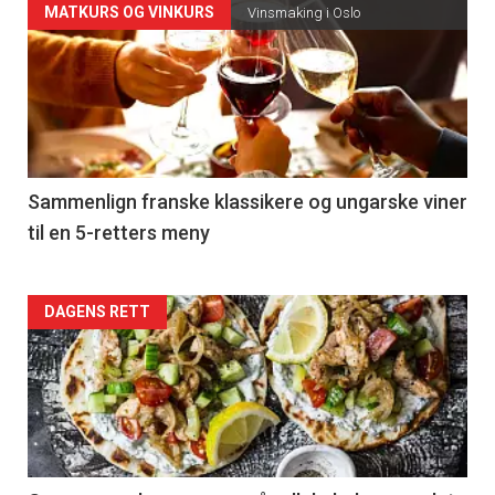
Forsiden
MATKURS OG VINKURS
Vinsmaking i Oslo
akkurat
nå
-
5
Sammenlign franske klassikere og ungarske viner
til en 5-retters meny
Forsiden
DAGENS RETT
akkurat
nå
-