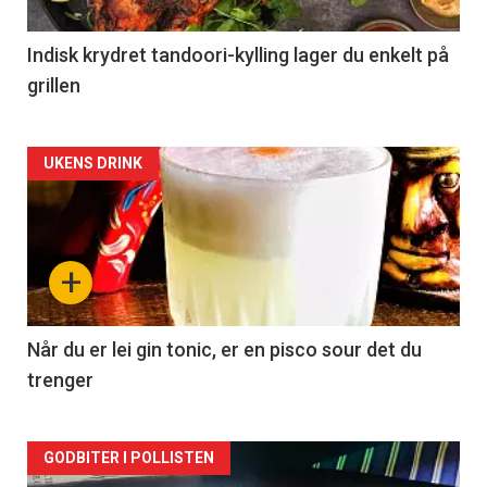
Indisk krydret tandoori-kylling lager du enkelt på
grillen
Forsiden
UKENS DRINK
akkurat
nå
+
-
2
Når du er lei gin tonic, er en pisco sour det du
trenger
Forsiden
GODBITER I POLLISTEN