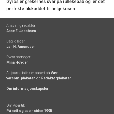
6
Gyros er grekernes svar på rullekebab og er det
perfekte tilskuddet til helgekosen
Footer
Ansvarlig redaktør:
Aase E. Jacobsen
-
Daglig leder:
links
Jan H. Amundsen
Event manager:
Mina Hovden
All journalistikk er basert på
Vær
varsom-plakaten
og
Redaktørplakaten
Om informasjonskapsler
Om Apéritif:
På nett og papir siden 1995