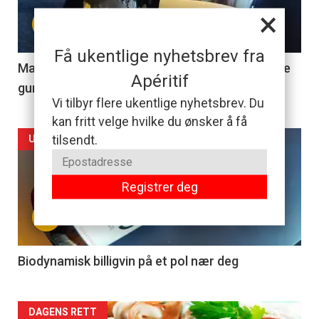
nå
×
+
-
Få ukentlige nyhetsbrev fra
3
Magnum eller vanlig flaske, ulik årgang, men like
Apéritif
gunstig pris
Vi tilbyr flere ukentlige nyhetsbrev. Du
kan fritt velge hvilke du ønsker å få
Forsiden
tilsendt.
UKENS VIN
akkurat
Registrer deg
nå
+
-
4
Biodynamisk billigvin på et pol nær deg
Forsiden
DAGENS RETT