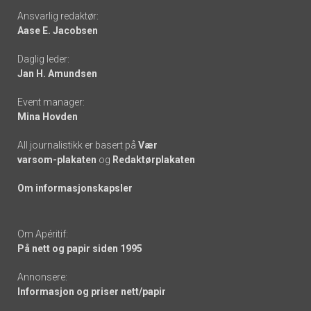
Footer
Ansvarlig redaktør:
Aase E. Jacobsen
-
Daglig leder:
links
Jan H. Amundsen
Event manager:
Mina Hovden
All journalistikk er basert på
Vær
varsom-plakaten
og
Redaktørplakaten
Om informasjonskapsler
Om Apéritif:
På nett og papir siden 1995
Annonsere:
Informasjon og priser nett/papir