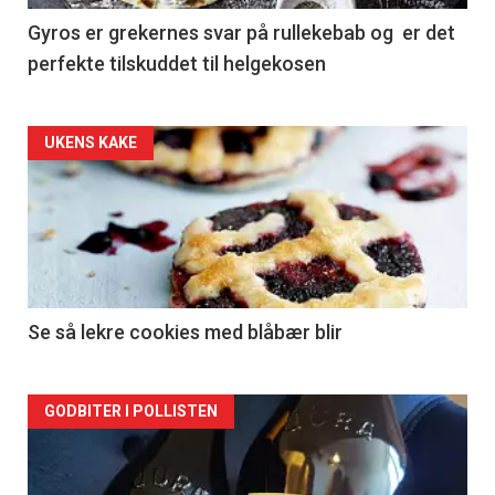
Gyros er grekernes svar på rullekebab og er det
perfekte tilskuddet til helgekosen
Forsiden
UKENS KAKE
akkurat
nå
-
2
Se så lekre cookies med blåbær blir
Forsiden
GODBITER I POLLISTEN
akkurat