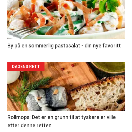
akkurat
nå
-
5
By på en sommerlig pastasalat - din nye favoritt
Forsiden
DAGENS RETT
akkurat
nå
-
6
Rollmops: Det er en grunn til at tyskere er ville
etter denne retten