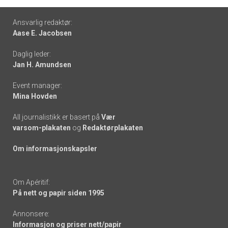
Footer
Ansvarlig redaktør:
Aase E. Jacobsen
-
Daglig leder:
links
Jan H. Amundsen
Event manager:
Mina Hovden
All journalistikk er basert på
Vær
varsom-plakaten
og
Redaktørplakaten
Om informasjonskapsler
Om Apéritif:
På nett og papir siden 1995
Annonsere:
Informasjon og priser nett/papir