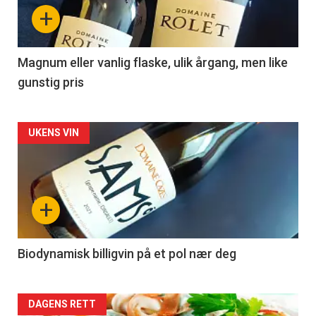
nå
+
-
3
Magnum eller vanlig flaske, ulik årgang, men like
gunstig pris
Forsiden
UKENS VIN
akkurat
nå
+
-
4
Biodynamisk billigvin på et pol nær deg
Forsiden
DAGENS RETT