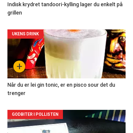
Indisk krydret tandoori-kylling lager du enkelt på
grillen
Forsiden
UKENS DRINK
akkurat
nå
+
-
2
Når du er lei gin tonic, er en pisco sour det du
trenger
Forsiden
GODBITER I POLLISTEN
akkurat