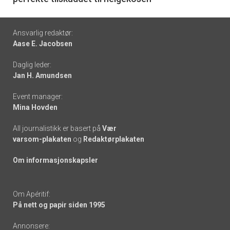
Footer
Ansvarlig redaktør:
Aase E. Jacobsen
-
Daglig leder:
links
Jan H. Amundsen
Event manager:
Mina Hovden
All journalistikk er basert på
Vær
varsom-plakaten
og
Redaktørplakaten
Om informasjonskapsler
Om Apéritif:
På nett og papir siden 1995
Annonsere: