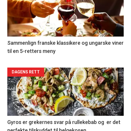
akkurat
nå
-
5
Sammenlign franske klassikere og ungarske viner
til en 5-retters meny
Forsiden
DAGENS RETT
akkurat
nå
-
6
Gyros er grekernes svar på rullekebab og er det
perfekte tilskuddet til helgekosen